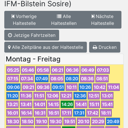
IFM-Bilstein Sosire)
Vorherige
Alle
Nächste
Haltestelle
Haltestellen
Haltestelle
Jetzige Fahrtzeiten
Alle Zeitpläne aus der Haltestelle
Drucken
Montag - Freitag
05:25
05:46
05:58
06:21
06:36
06:49
07:03
07:15
07:34
07:49
08:05
08:20
08:36
08:51
09:06
09:21
09:36
09:51
10:11
10:26
10:42
11:04
11:20
11:36
11:51
12:06
12:21
12:36
12:51
13:01
13:21
13:41
14:01
14:15
14:26
14:41
15:11
15:41
16:01
16:14
16:31
16:51
17:11
17:31
17:42
18:11
18:30
18:50
19:10
19:30
19:51
20:10
20:29
20:49