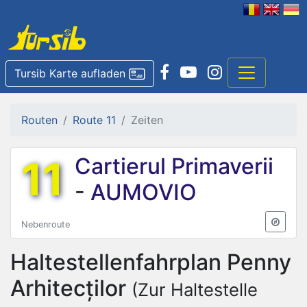
Tursib Karte aufladen
Routen
Route 11
Zeiten
11
Cartierul Primaverii
-
AUMOVIO
Nebenroute
Haltestellenfahrplan
Penny
Arhitecților
(Zur Haltestelle