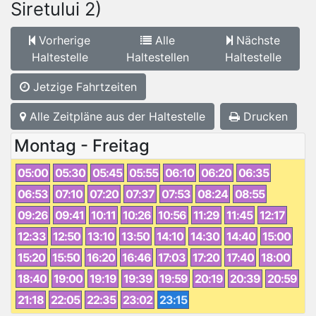
Siretului 2)
Vorherige
Alle
Nächste
Haltestelle
Haltestellen
Haltestelle
Jetzige Fahrtzeiten
Alle Zeitpläne aus der Haltestelle
Drucken
Montag - Freitag
05:00
05:30
05:45
05:55
06:10
06:20
06:35
06:53
07:10
07:20
07:37
07:53
08:24
08:55
09:26
09:41
10:11
10:26
10:56
11:29
11:45
12:17
12:33
12:50
13:10
13:50
14:10
14:30
14:40
15:00
15:20
15:50
16:20
16:46
17:03
17:20
17:40
18:00
18:40
19:00
19:19
19:39
19:59
20:19
20:39
20:59
21:18
22:05
22:35
23:02
23:15