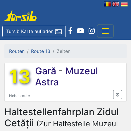
Tursib Karte aufladen
Routen
Route 13
Zeiten
13
Gară
-
Muzeul
Astra
Nebenroute
Haltestellenfahrplan
Zidul
Cetății
(Zur Haltestelle Muzeul