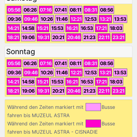
05:56
06:26
07:16
07:41
08:11
08:31
08:56
09:36
09:46
10:26
11:46
12:21
12:53
13:21
13:53
14:21
14:58
15:21
15:53
16:21
16:53
17:21
18:03
18:21
19:06
19:31
20:21
20:46
21:23
22:11
23:21
Sonntag
05:56
06:26
07:16
07:41
08:11
08:31
08:56
09:36
09:46
10:26
11:46
12:21
12:53
13:21
13:53
14:21
14:58
15:21
15:53
16:21
16:53
17:21
18:03
18:21
19:06
19:31
20:21
20:46
21:23
22:11
23:21
Während den Zeiten markiert mit
Busse
fahren bis MUZEUL ASTRA
Während den Zeiten markiert mit
Busse
fahren bis MUZEUL ASTRA - CISNADIE