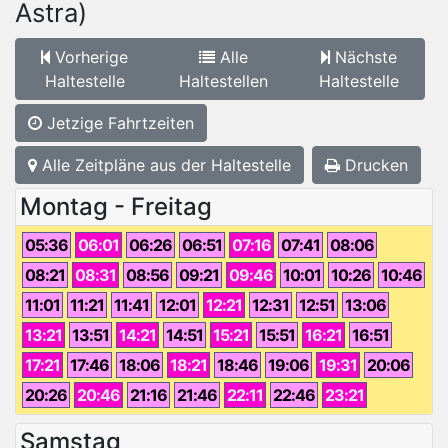
Astra)
Vorherige
Alle
Nächste
Haltestelle
Haltestellen
Haltestelle
Jetzige Fahrtzeiten
Alle Zeitpläne aus der Haltestelle
Drucken
Montag - Freitag
05:36
06:01
06:26
06:51
07:16
07:41
08:06
08:21
08:31
08:56
09:21
09:46
10:01
10:26
10:46
11:01
11:21
11:41
12:01
12:21
12:31
12:51
13:06
13:21
13:51
14:21
14:51
15:21
15:51
16:21
16:51
17:21
17:46
18:06
18:21
18:46
19:06
19:31
20:06
20:26
20:46
21:16
21:46
22:11
22:46
23:21
Samstag