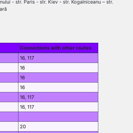
ului - str. Paris - str. Kiev - str. Kogalniceanu – str.
Gară
Connections with other routes
16
,
117
16
16
16
16
,
117
16
,
117
20