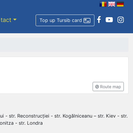
tact
Top up Tursib card
Route map
i - str. Reconstrucției - str. Kogălniceanu – str. Kiev - str.
Tonitza - str. Londra