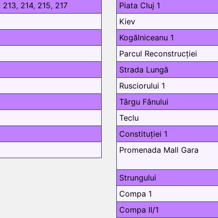
,
213
,
214
,
215
,
217
Piata Cluj 1
Kiev
Kogălniceanu 1
Parcul Reconstrucției
Strada Lungă
Rusciorului 1
Târgu Fânului
Teclu
Constituției 1
Promenada Mall Gara
Strungului
Compa 1
Compa II/1