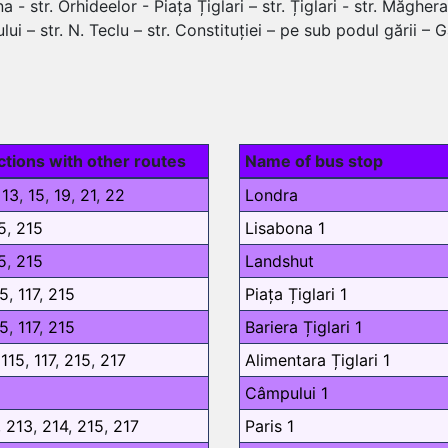
a - str. Orhideelor - Piața Țiglari – str. Țiglari - str. Măgheran
ului – str. N. Teclu – str. Constituției – pe sub podul gării – 
tions with other routes
Name of bus stop
,
13
,
15
,
19
,
21
,
22
Londra
5
,
215
Lisabona 1
5
,
215
Landshut
15
,
117
,
215
Piața Țiglari 1
15
,
117
,
215
Bariera Țiglari 1
,
115
,
117
,
215
,
217
Alimentara Țiglari 1
Câmpului 1
,
213
,
214
,
215
,
217
Paris 1