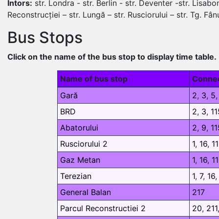
Întors:
str. Londra - str. Berlin - str. Deventer -str. Lisabon
Reconstrucției – str. Lungă – str. Rusciorului – str. Tg. Fân
Bus Stops
Click on the name of the bus stop to display time table.
Name of bus stop
Connec
Gară
2
,
3
,
5
BRD
2
,
3
,
11
Abatorului
2
,
9
,
11
Rusciorului 2
1
,
16
,
1
Gaz Metan
1
,
16
,
1
Terezian
1
,
7
,
16
General Balan
217
Parcul Reconstructiei 2
20
,
211