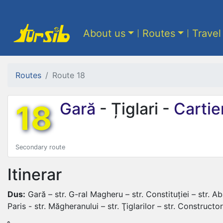
About us
Routes
Travel
Routes
Route 18
18
Gară
- Țiglari -
Cartier
Secondary route
Itinerar
Dus:
Gară – str. G-ral Magheru – str. Constituției – str. Aba
Paris - str. Măgheranului – str. Ţiglarilor – str. Constructor