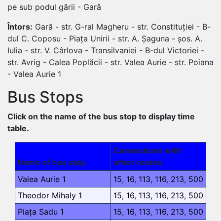
pe sub podul gării - Gară
Întors:
Gară - str. G-ral Magheru - str. Constituției - B-
dul C. Coposu - Piața Unirii - str. A. Șaguna - șos. A.
Iulia - str. V. Cârlova - Transilvaniei - B-dul Victoriei -
str. Avrig - Calea Poplăcii - str. Valea Aurie - str. Poiana
- Valea Aurie 1
Bus Stops
Click on the name of the bus stop to display time
table.
Connections with
Name of bus stop
other routes
Valea Aurie 1
15
,
16
,
113
,
116
,
213
,
500
Theodor Mihaly 1
15
,
16
,
113
,
116
,
213
,
500
Piața Sadu 1
15
,
16
,
113
,
116
,
213
,
500