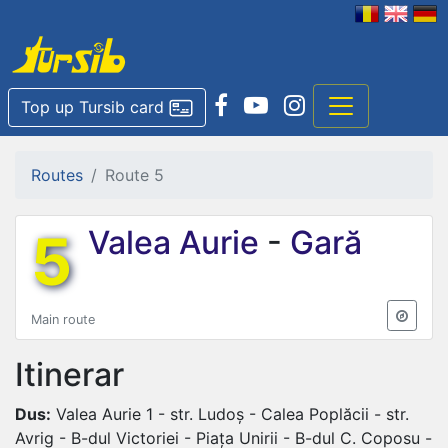
Top up Tursib card
Routes
Route 5
5
Valea Aurie
-
Gară
Main route
Itinerar
Dus:
Valea Aurie 1 - str. Ludoș - Calea Poplăcii - str.
Avrig - B-dul Victoriei - Piața Unirii - B-dul C. Coposu -