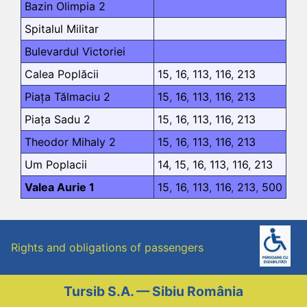
Bazin Olimpia 2
Spitalul Militar
Bulevardul Victoriei
Calea Poplăcii
15
,
16
,
113
,
116
,
213
Piața Tălmaciu 2
15
,
16
,
113
,
116
,
213
Piața Sadu 2
15
,
16
,
113
,
116
,
213
Theodor Mihaly 2
15
,
16
,
113
,
116
,
213
Um Poplacii
14
,
15
,
16
,
113
,
116
,
213
Valea Aurie 1
15
,
16
,
113
,
116
,
213
,
500
Rights and obligations of passengers
Tursib S.A. — Sibiu România