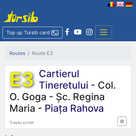
Top up Tursib card
Routes
Route E3
E3
Cartierul
Tineretului
- Col.
O. Goga - Șc. Regina
Maria -
Piața Rahova
Traseu școlar