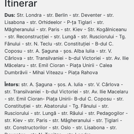
Itinerar
Dus:
Str. Londra - str. Berlin - str. Deventer - str.
Lisabona - str. Orhideelor - P-ța Tiglari - str.
Măgheranului - str. Paris - str. Kiev - Str. Kogălniceanu
- str. Reconstrucției - str. Lungă - str. Rusciorului - Tg.
Fânului - str. N. Teclu -str. Constituției - B-dul C.
Coposu - str. A. Șaguna - șos. Alba Iulia - str. V.
Cârlova - str. Transilvaniei - b-dul Victoriei - str. Av. Ilie
Măcelaru - str. Emil Cioran - Piața Unirii - Calea
Dumbrăvii - Mihai Viteazu - Piața Rahova
Întors:
str. A. Șaguna - șos. A. Iulia - str. V. Cârlova -
str. Transilvaniei - b-dul Victoriei - str. Av. Ilie Macelaru
- str. Emil Cioran- Piața Unirii- B-dul C. Coposu - str.
Constituției - str. Abatorului - Tg. Fânului - str.
Rusciorului - str. Lungă - str. Râului - str. Pedagogilor -
str. Kiev - str. Paris - str. Mâgheranului - str. Țiglari -
str. Constructorilor - str. Oslo - str. Lisabona - str.