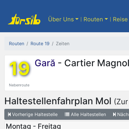
Über Uns
Routen
Reise 
Routen
Route 19
Zeiten
19
Gară
- Cartier Magnol
Nebenroute
Haltestellenfahrplan
Mol
(Zur
Vorherige
Haltestelle
Alle
Haltestellen
Näch
Montag - Freitag