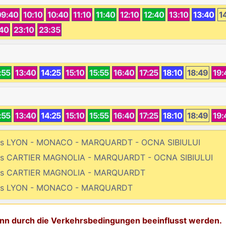
09:40
10:10
10:40
11:10
11:40
12:10
12:40
13:10
13:40
1
:40
23:10
23:35
:55
13:40
14:25
15:10
15:55
16:40
17:25
18:10
18:49
19:
:55
13:40
14:25
15:10
15:55
16:40
17:25
18:10
18:49
19:
bis LYON - MONACO - MARQUARDT - OCNA SIBIULUI
bis CARTIER MAGNOLIA - MARQUARDT - OCNA SIBIULUI
 bis CARTIER MAGNOLIA - MARQUARDT
 bis LYON - MONACO - MARQUARDT
kann durch die Verkehrsbedingungen beeinflusst werden.