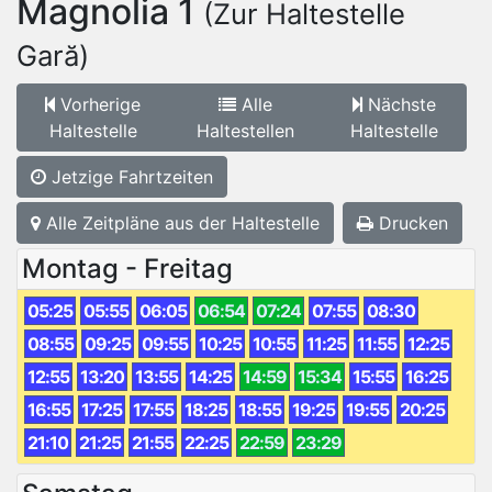
Magnolia 1
(Zur Haltestelle
Gară)
Vorherige
Alle
Nächste
Haltestelle
Haltestellen
Haltestelle
Jetzige Fahrtzeiten
Alle Zeitpläne aus der Haltestelle
Drucken
Montag - Freitag
05:25
05:55
06:05
06:54
07:24
07:55
08:30
08:55
09:25
09:55
10:25
10:55
11:25
11:55
12:25
12:55
13:20
13:55
14:25
14:59
15:34
15:55
16:25
16:55
17:25
17:55
18:25
18:55
19:25
19:55
20:25
21:10
21:25
21:55
22:25
22:59
23:29