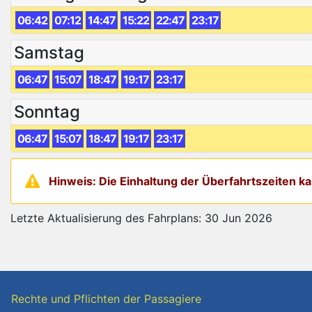
06:42
07:12
14:47
15:22
22:47
23:17
Samstag
06:47
15:07
18:47
19:17
23:17
Sonntag
06:47
15:07
18:47
19:17
23:17
Hinweis: Die Einhaltung der Überfahrtszeiten 
Letzte Aktualisierung des Fahrplans: 30 Jun 2026
Rechte und Pflichten der Passagiere