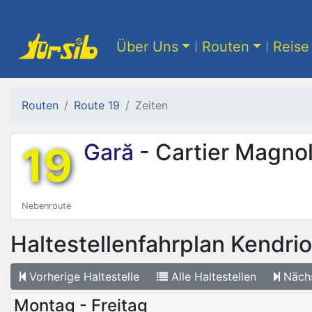
Über Uns
Routen
Reise 
Routen
Route 19
Zeiten
19
Gară
- Cartier Magnol
Nebenroute
Haltestellenfahrplan
Kendri
Vorherige
Haltestelle
Alle
Haltestellen
Näch
Montag - Freitag