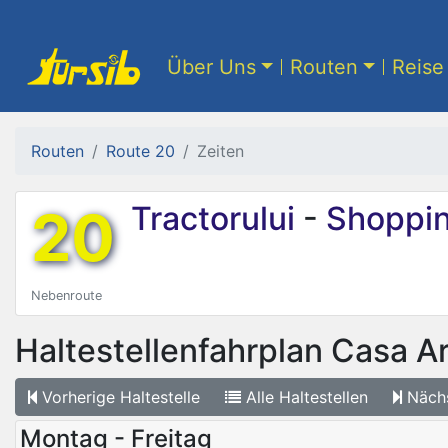
Über Uns
Routen
Reise 
Routen
Route 20
Zeiten
20
Tractorului
-
Shoppin
Nebenroute
Haltestellenfahrplan
Casa A
Vorherige
Haltestelle
Alle
Haltestellen
Näch
Montag - Freitag