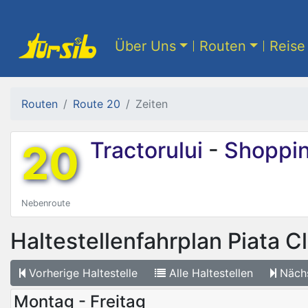
Über Uns
Routen
Reise 
Routen
Route 20
Zeiten
20
Tractorului
-
Shoppin
Nebenroute
Haltestellenfahrplan
Piata Cl
Vorherige
Haltestelle
Alle
Haltestellen
Näch
Montag - Freitag