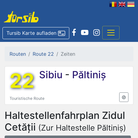
Tursib Karte aufladen
Routen
Route 22
Zeiten
22
Sibiu
-
Păltiniș
Touristische Route
Haltestellenfahrplan
Zidul
Cetății
(Zur Haltestelle Păltiniș)