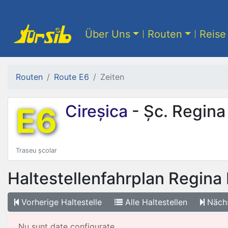
Über Uns
Routen
Reise 
Routen
Route E6
Zeiten
E6
Cireșica
- Șc. Regina
Traseu școlar
Haltestellenfahrplan
Regina 
Vorherige
Haltestelle
Alle
Haltestellen
Näch
Nu sunt date configurate