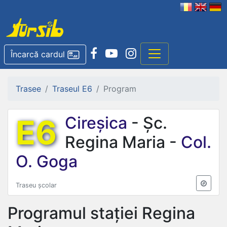
Încarcă cardul
Trasee
Traseul E6
Program
E6
Cireșica
- Șc.
Regina Maria -
Col.
O. Goga
Traseu școlar
Programul stației
Regina