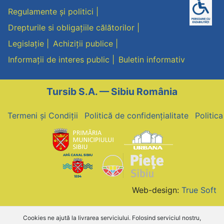
Regulamente și politici
Drepturile si obligațiile călătorilor
Legislație
Achiziții publice
Informații de interes public
Buletin informativ
Tursib S.A. — Sibiu România
Termeni și Condiții
Politică de confidențialitate
Politic
Web-design:
True Soft
Cookies ne ajută la livrarea serviciului. Folosind serviciul nostru,