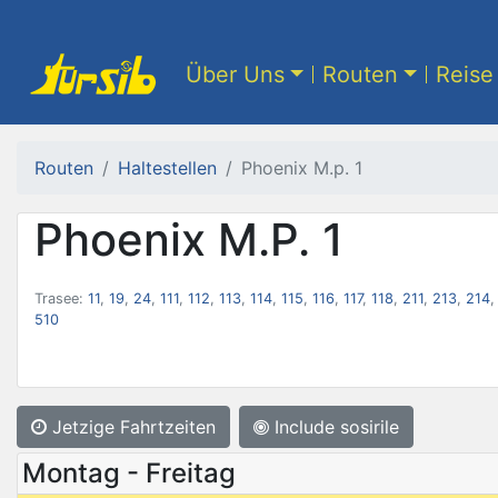
Über Uns
Routen
Reise 
Routen
Haltestellen
Phoenix M.p. 1
Phoenix M.P. 1
Trasee:
11
,
19
,
24
,
111
,
112
,
113
,
114
,
115
,
116
,
117
,
118
,
211
,
213
,
214
510
Jetzige Fahrtzeiten
Include sosirile
Montag - Freitag