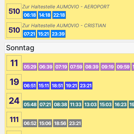
Zur Haltestelle AUMOVIO - AEROPORT
510
06:18
14:18
22:18
Zur Haltestelle AUMOVIO - CRISTIAN
510
07:21
15:21
23:39
Sonntag
11
05:29
06:39
07:19
07:59
08:39
09:19
09:59
19
06:51
15:11
18:51
19:21
23:21
24
05:48
07:21
08:38
11:33
13:03
15:03
16:23
1
111
06:52
15:06
18:56
23:21