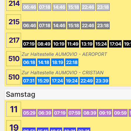
214
06:46
07:18
14:46
15:18
22:46
23:18
215
06:46
07:18
14:46
15:18
22:46
23:18
217
07:19
08:49
10:19
11:49
13:19
15:24
17:04
19:
Zur Haltestelle AUMOVIO - AEROPORT
510
06:18
14:18
18:19
22:18
Zur Haltestelle AUMOVIO - CRISTIAN
510
07:31
15:29
17:24
19:24
22:49
23:39
Samstag
11
05:29
06:39
07:19
07:59
08:39
09:19
09:59
19