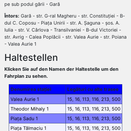
pe sub podul gării - Gară
Întors:
Gară - str. G-ral Magheru - str. Constituției - B-
dul C. Coposu - Piața Unirii - str. A. Șaguna - șos. A.
Iulia - str. V. Cârlova - Transilvaniei - B-dul Victoriei -
str. Avrig - Calea Poplăcii - str. Valea Aurie - str. Poiana
- Valea Aurie 1
Haltestellen
Klicken Sie auf den Namen der Haltestelle um den
Fahrplan zu sehen.
Denumirea stației
Legături cu alte trasee
Valea Aurie 1
15
,
16
,
113
,
116
,
213
,
500
Theodor Mihaly 1
15
,
16
,
113
,
116
,
213
,
500
Piața Sadu 1
15
,
16
,
113
,
116
,
213
,
500
Piața Tălmaciu 1
15
,
16
,
113
,
116
,
213
,
500