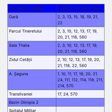
Denumirea stației
Legături cu alte trasee
Gară
2
,
3
,
13
,
15
,
18
,
19
,
21
,
22
Parcul Tineretului
2
,
3
,
10
,
12
,
13
,
17
,
19
,
20
,
21
,
118
,
560
Sala Thalia
2
,
3
,
10
,
12
,
13
,
17
,
19
,
20
,
21
,
118
,
560
Zidul Cetății
2
,
10
,
12
,
13
,
17
,
19
,
20
,
21
,
118
,
22
,
560
A. Șaguna
1
,
10
,
11
,
17
,
19
,
20
,
21
,
24
,
111
,
112
,
114
,
118
,
211
,
214
,
570
Transilvaniei
17
,
24
,
570
Bazin Olimpia 2
Spitalul Militar