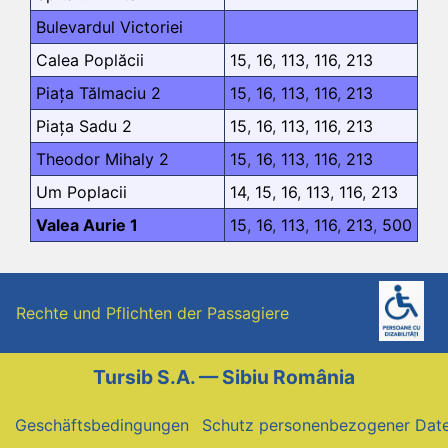
Bulevardul Victoriei
Calea Poplăcii
15
,
16
,
113
,
116
,
213
Piața Tălmaciu 2
15
,
16
,
113
,
116
,
213
Piața Sadu 2
15
,
16
,
113
,
116
,
213
Theodor Mihaly 2
15
,
16
,
113
,
116
,
213
Um Poplacii
14
,
15
,
16
,
113
,
116
,
213
Valea Aurie 1
15
,
16
,
113
,
116
,
213
,
500
Rechte und Pflichten der Passagiere
Tursib S.A. — Sibiu România
Geschäftsbedingungen
Schutz personenbezogener Dat