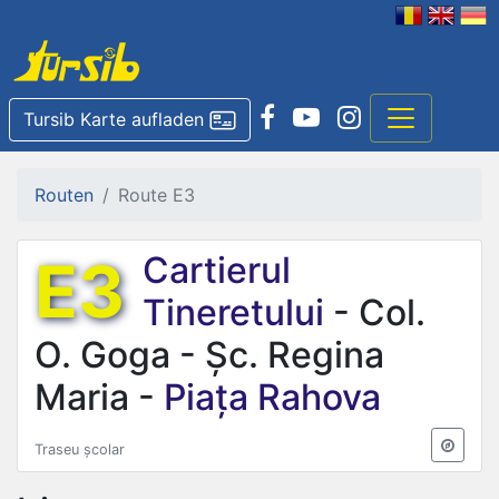
Tursib Karte aufladen
Routen
Route E3
E3
Cartierul
Tineretului
- Col.
O. Goga - Șc. Regina
Maria -
Piața Rahova
Traseu școlar