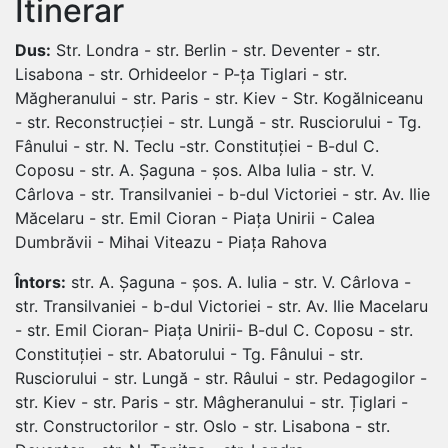
Itinerar
Dus:
Str. Londra - str. Berlin - str. Deventer - str.
Lisabona - str. Orhideelor - P-ța Tiglari - str.
Măgheranului - str. Paris - str. Kiev - Str. Kogălniceanu
- str. Reconstrucției - str. Lungă - str. Rusciorului - Tg.
Fânului - str. N. Teclu -str. Constituției - B-dul C.
Coposu - str. A. Șaguna - șos. Alba Iulia - str. V.
Cârlova - str. Transilvaniei - b-dul Victoriei - str. Av. Ilie
Măcelaru - str. Emil Cioran - Piața Unirii - Calea
Dumbrăvii - Mihai Viteazu - Piața Rahova
Întors:
str. A. Șaguna - șos. A. Iulia - str. V. Cârlova -
str. Transilvaniei - b-dul Victoriei - str. Av. Ilie Macelaru
- str. Emil Cioran- Piața Unirii- B-dul C. Coposu - str.
Constituției - str. Abatorului - Tg. Fânului - str.
Rusciorului - str. Lungă - str. Râului - str. Pedagogilor -
str. Kiev - str. Paris - str. Mâgheranului - str. Țiglari -
str. Constructorilor - str. Oslo - str. Lisabona - str.