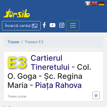
Încarcă cardul
Trasee
Traseul E3
E3
Cartierul
Tineretului
- Col.
O. Goga - Șc. Regina
Maria -
Piața Rahova
Traseu școlar