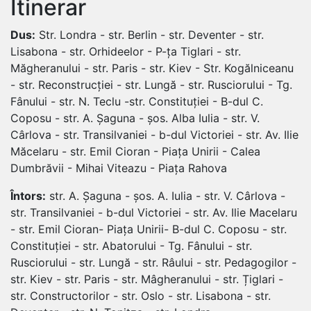
Itinerar
Dus:
Str. Londra - str. Berlin - str. Deventer - str.
Lisabona - str. Orhideelor - P-ța Tiglari - str.
Măgheranului - str. Paris - str. Kiev - Str. Kogălniceanu
- str. Reconstrucției - str. Lungă - str. Rusciorului - Tg.
Fânului - str. N. Teclu -str. Constituției - B-dul C.
Coposu - str. A. Șaguna - șos. Alba Iulia - str. V.
Cârlova - str. Transilvaniei - b-dul Victoriei - str. Av. Ilie
Măcelaru - str. Emil Cioran - Piața Unirii - Calea
Dumbrăvii - Mihai Viteazu - Piața Rahova
Întors:
str. A. Șaguna - șos. A. Iulia - str. V. Cârlova -
str. Transilvaniei - b-dul Victoriei - str. Av. Ilie Macelaru
- str. Emil Cioran- Piața Unirii- B-dul C. Coposu - str.
Constituției - str. Abatorului - Tg. Fânului - str.
Rusciorului - str. Lungă - str. Râului - str. Pedagogilor -
str. Kiev - str. Paris - str. Mâgheranului - str. Țiglari -
str. Constructorilor - str. Oslo - str. Lisabona - str.