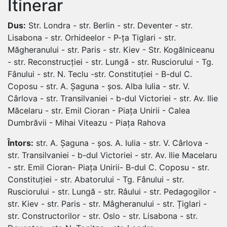
Itinerar
Dus:
Str. Londra - str. Berlin - str. Deventer - str.
Lisabona - str. Orhideelor - P-ța Tiglari - str.
Măgheranului - str. Paris - str. Kiev - Str. Kogălniceanu
- str. Reconstrucției - str. Lungă - str. Rusciorului - Tg.
Fânului - str. N. Teclu -str. Constituției - B-dul C.
Coposu - str. A. Șaguna - șos. Alba Iulia - str. V.
Cârlova - str. Transilvaniei - b-dul Victoriei - str. Av. Ilie
Măcelaru - str. Emil Cioran - Piața Unirii - Calea
Dumbrăvii - Mihai Viteazu - Piața Rahova
Întors:
str. A. Șaguna - șos. A. Iulia - str. V. Cârlova -
str. Transilvaniei - b-dul Victoriei - str. Av. Ilie Macelaru
- str. Emil Cioran- Piața Unirii- B-dul C. Coposu - str.
Constituției - str. Abatorului - Tg. Fânului - str.
Rusciorului - str. Lungă - str. Râului - str. Pedagogilor -
str. Kiev - str. Paris - str. Mâgheranului - str. Țiglari -
str. Constructorilor - str. Oslo - str. Lisabona - str.