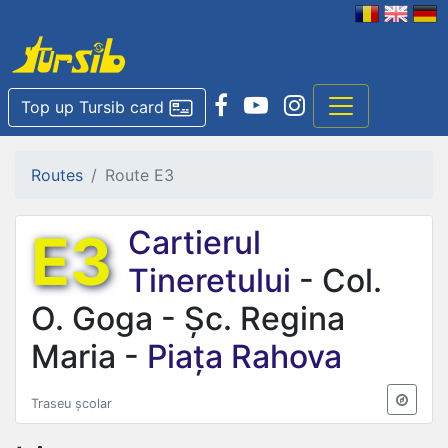
Top up Tursib card
Routes
Route E3
E3
Cartierul
Tineretului
- Col.
O. Goga - Șc. Regina
Maria -
Piața Rahova
Traseu școlar