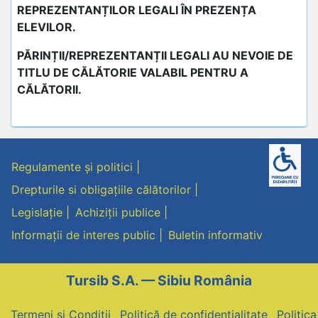
REPREZENTANȚILOR LEGALI ÎN PREZENȚA
ELEVILOR.
PĂRINȚII/REPREZENTANȚII LEGALI AU NEVOIE DE
TITLU DE CĂLĂTORIE VALABIL PENTRU A
CĂLĂTORII.
Regulamente și politici
Drepturile si obligațiile călătorilor
Legislație
Achiziții publice
Informații de interes public
Buletin informativ
Tursib S.A. — Sibiu România
Termeni și Condiții
Politică de confidențialitate
Politic