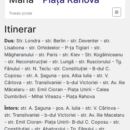
Traseu școlar
Itinerar
Dus:
Str. Londra - str. Berlin - str. Deventer - str.
Lisabona - str. Orhideelor - P-ța Tiglari - str.
Măgheranului - str. Paris - str. Kiev - Str. Kogălniceanu
- str. Reconstrucției - str. Lungă - str. Rusciorului - Tg.
Fânului - str. N. Teclu -str. Constituției - B-dul C.
Coposu - str. A. Șaguna - șos. Alba Iulia - str. V.
Cârlova - str. Transilvaniei - b-dul Victoriei - str. Av. Ilie
Măcelaru - str. Emil Cioran - Piața Unirii - Calea
Dumbrăvii - Mihai Viteazu - Piața Rahova
Întors:
str. A. Șaguna - șos. A. Iulia - str. V. Cârlova -
str. Transilvaniei - b-dul Victoriei - str. Av. Ilie Macelaru
- str. Emil Cioran- Piața Unirii- B-dul C. Coposu - str.
Constituției - str. Abatorului - Tg. Fânului - str.