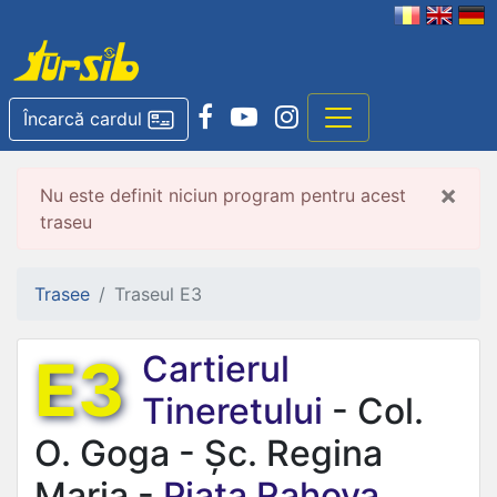
Încarcă cardul
×
Nu este definit niciun program pentru acest
traseu
Trasee
Traseul E3
E3
Cartierul
Tineretului
- Col.
O. Goga - Șc. Regina
Maria -
Piața Rahova