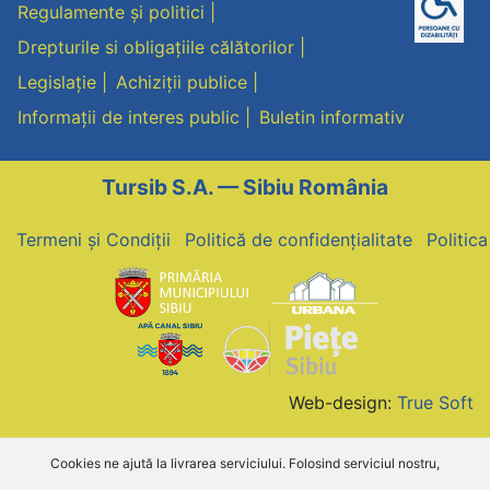
2021””
Regulamente și politici
Drepturile si obligațiile călătorilor
Legislație
Achiziții publice
Informații de interes public
Buletin informativ
Tursib S.A. — Sibiu România
Termeni și Condiții
Politică de confidențialitate
Politic
Web-design:
True Soft
Cookies ne ajută la livrarea serviciului. Folosind serviciul nostru,