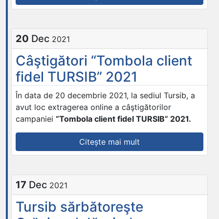
de
circulaţie
al
20
Dec
2021
mijloacelor
de
Câştigători “Tombola client
transport
fidel TURSIB” 2021
ale
TURSIB
În data de 20 decembrie 2021, la sediul Tursib, a
S.A
avut loc extragerea online a câştigătorilor
în
campaniei
“Tombola client fidel TURSIB” 2021.
zilele
de
„Câştigători
Citește mai mult
23.12.2021
“Tombola
-
client
02.01.2022”
fidel
17
Dec
2021
TURSIB”
2021”
Tursib sărbătoreşte