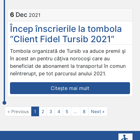
călătorilor,
accesibile
6
Dec
2021
de
pe
Încep înscrierile la tombola
site-
“Client Fidel Tursib 2021”
ul
Tursib”
Tombola organizată de Tursib va aduce premii şi
în acest an pentru câţiva norocoşi care au
beneficiat de abonament la transportul în comun
neîntrerupt, pe tot parcursul anului 2021.
„Încep
Citește mai mult
înscrierile
la
tombola
« Previous
1
2
3
4
5
…
8
Next »
“Client
Fidel
Tursib