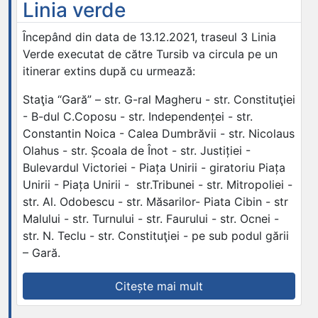
Linia verde
Ȋncepând din data de 13.12.2021, traseul 3 Linia
Verde executat de către Tursib va circula pe un
itinerar extins după cu urmează:
Staţia “Gară” – str. G-ral Magheru - str. Constituţiei
- B-dul C.Coposu - str. Independenței - str.
Constantin Noica - Calea Dumbrăvii - str. Nicolaus
Olahus - str. Școala de Înot - str. Justiției -
Bulevardul Victoriei - Piața Unirii - giratoriu Piața
Unirii - Piața Unirii - str.Tribunei - str. Mitropoliei -
str. Al. Odobescu - str. Măsarilor- Piata Cibin - str
Malului - str. Turnului - str. Faurului - str. Ocnei -
str. N. Teclu - str. Constituţiei - pe sub podul gării
– Gară.
„Itinerar
Citește mai mult
nou