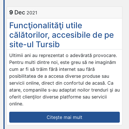
pe
traseul
9
Dec
2021
3
-
Funcţionalităţi utile
Linia
călătorilor, accesibile de pe
verde”
site-ul Tursib
Ultimii ani au reprezentat o adevărată provocare.
Pentru multi dintre noi, este greu să ne imaginăm
cum ar fi să trăim fără internet sau fără
posibilitatea de a accesa diverse produse sau
servicii online, direct din confortul de acasă. Ca
atare, companiile s-au adaptat noilor trenduri şi au
oferit clienţilor diverse platforme sau servicii
online.
„Funcţionalităţi
Citește mai mult
utile