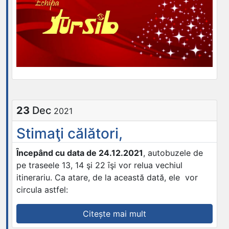
23
Dec
2021
Stimaţi călători,
Ȋ
ncepând cu data de 24.12.2021
, autobuzele de
pe traseele 13, 14 şi 22 ȋşi vor relua vechiul
itinerariu. Ca atare, de la această dată, ele vor
circula astfel:
„Stimaţi
Citește mai mult
călători,”