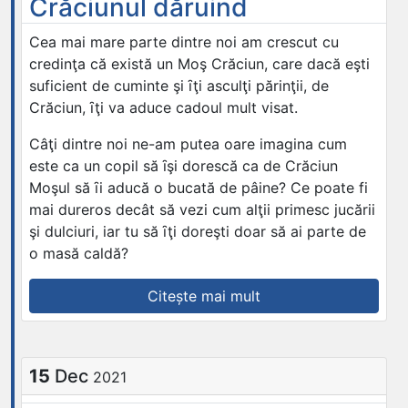
Crăciunul dăruind
Cea mai mare parte dintre noi am crescut cu
credinţa că există un Moş Crăciun, care dacă eşti
suficient de cuminte şi ȋţi asculţi părinţii, de
Crăciun, ȋţi va aduce cadoul mult visat.
Câţi dintre noi ne-am putea oare imagina cum
este ca un copil să ȋşi dorescă ca de Crăciun
Moşul să ȋi aducă o bucată de pâine? Ce poate fi
mai dureros decât să vezi cum alţii primesc jucării
şi dulciuri, iar tu să ȋţi doreşti doar să ai parte de
o masă caldă?
„Tursib
Citește mai mult
sărbătoreşte
Crăciunul
dăruind”
15
Dec
2021