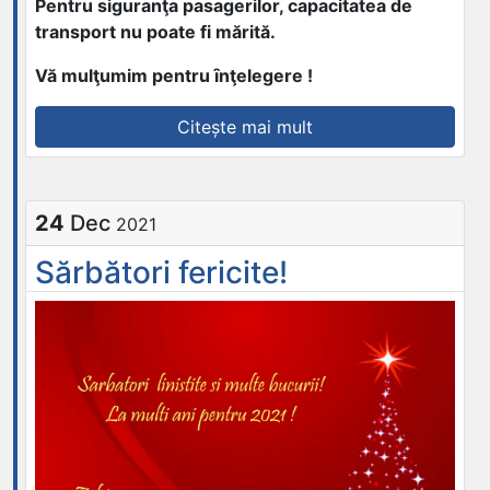
Pentru siguranţa pasagerilor, capacitatea de
transport nu poate fi mărită.
Vă mulţumim pentru ȋnţelegere !
„Anunţ
Citește mai mult
Păltiniş”
24
Dec
2021
Sărbători fericite!