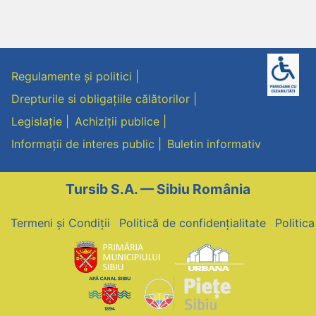
Regulamente și politici
Drepturile si obligațiile călătorilor
Legislație
Achiziții publice
Informații de interes public
Buletin informativ
Tursib S.A. — Sibiu România
Termeni și Condiții
Politică de confidențialitate
Politic