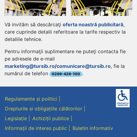
Vă invităm să descărcaţi
oferta noastră publicitară
,
care cuprinde detalii referitoare la tarife respectiv la
detaliile tehnice.
Pentru informaţii suplimentare ne puteţi contacta fie
pe adresele de e-mail
marketing@tursib.ro
/
comunicare@tursib.ro
, fie la
numărul de telefon
.
0269-426-100
Regulamente și politici
Drepturile si obligațiile călătorilor
Legislație
Achiziții publice
Informații de interes public
Buletin informativ