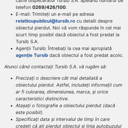
către dispeceratul Tursib S.A. apelând numărul de
telefon
0269/426/100
.
E-mail: Trimiteți un e-mail pe adresa
relatiicupublicul@tursib.ro
cu detalii despre
obiectul pierdut. Noi vă vom răspunde în cel mai
scurt timp posibil dacă obiectul a fost predat la
Tursib S.A.
Agenții Tursib: Întrebați la cea mai apropiată
agenție Tursib
dacă obiectul a fost predat acolo.
Atunci când contactați Tursib S.A. vă rugăm să:
Precizați o descriere cât mai detaliată a
obiectului pierdut. Astfel, includeți informații cum
ar fi culoarea, dimensiunea, marca, și orice
caracteristici distinctive.
Atașați o fotografie a obiectului pierdut (dacă
este posibil).
Specificați data și intervalul de timp în care
credeți că ați pierdut obiectul și linia autobuzului