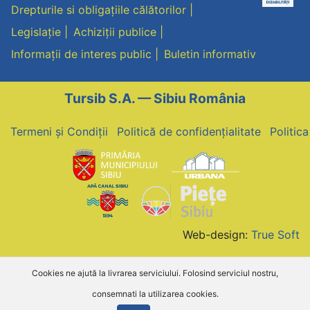
Drepturile si obligațiile călătorilor
Legislație
Achiziții publice
Informații de interes public
Buletin informativ
Tursib S.A. — Sibiu România
Termeni și Condiții
Politică de confidențialitate
Politic
Web-design:
True Soft
Cookies ne ajută la livrarea serviciului. Folosind serviciul nostru,
consemnati la utilizarea cookies.