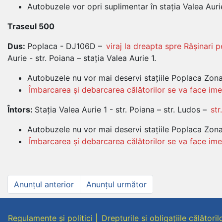
Autobuzele vor opri suplimentar în stația Valea Aur
Traseul 500
Dus:
Poplaca - DJ106D –
viraj la dreapta spre Rășinari 
Aurie - str. Poiana – stația Valea Aurie 1.
Autobuzele nu vor mai deservi stațiile Poplaca Zona
Îmbarcarea și debarcarea călătorilor se va face im
Întors:
Stația Valea Aurie 1 - str. Poiana – str. Ludos –
st
Autobuzele nu vor mai deservi stațiile Poplaca Zona
Îmbarcarea și debarcarea călătorilor se va face i
Navigare
Anunțul
Anunțul
Anunțul anterior
Anunțul următor
anterior
următor
în
articole
Regulamente și politici
Drepturile si obligațiile călătoril