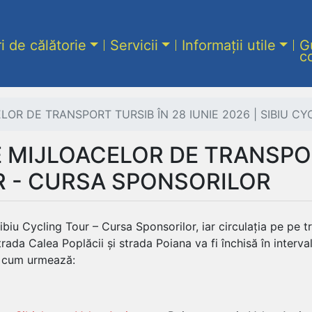
ri de călătorie
Servicii
Informații utile
G
c
ELOR DE TRANSPORT TURSIB ÎN 28 IUNIE 2026 | SIBIU 
E MIJLOACELOR DE TRANSPOR
UR - CURSA SPONSORILOR
ibiu Cycling Tour – Cursa Sponsorilor, iar circulația pe pe 
rada Calea Poplăcii și strada Poiana va fi închisă în interva
ă cum urmează: