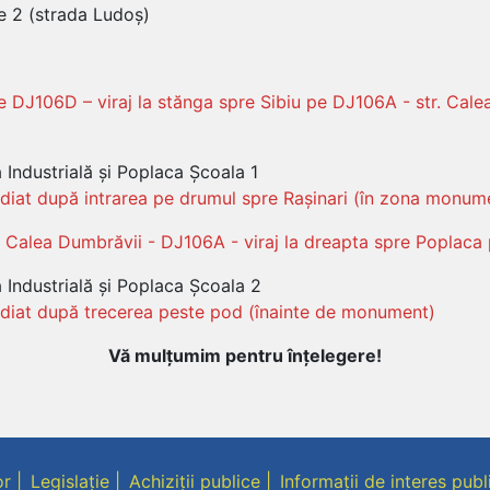
ie 2 (strada Ludoș)
pe DJ106D – viraj la stănga spre Sibiu pe DJ106A - str. Calea
 Industrială și Poplaca Școala 1
ediat după intrarea pe drumul spre Rașinari (în zona monum
r. Calea Dumbrăvii - DJ106A - viraj la dreapta spre Poplac
 Industrială și Poplaca Școala 2
mediat după trecerea peste pod (înainte de monument)
Vă mulțumim pentru înțelegere!
or
Legislație
Achiziții publice
Informații de interes publ