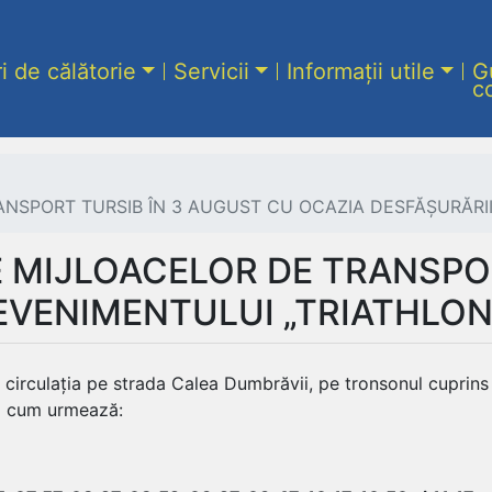
ri de călătorie
Servicii
Informații utile
G
c
RANSPORT TURSIB ÎN 3 AUGUST CU OCAZIA DESFĂȘURĂRI
LE MIJLOACELOR DE TRANSPO
EVENIMENTULUI „TRIATHLO
e circulația pe strada Calea Dumbrăvii, pe tronsonul cuprins 
ă cum urmează: