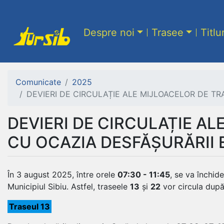
Despre noi
Trasee
Titlu
Comunicate
2025
DEVIERI DE CIRCULAȚIE ALE MIJLOACELOR DE T
DEVIERI DE CIRCULAȚIE A
CU OCAZIA DESFĂȘURĂRII 
În 3 august 2025, între orele
07:30 - 11:45
, se va închid
Municipiul Sibiu. Astfel, traseele
13
și
22
vor circula dup
Traseul 13