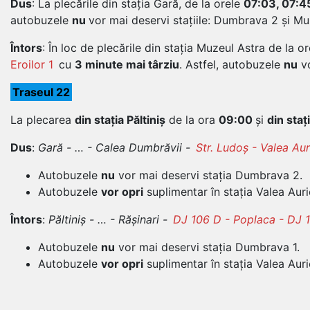
Dus
: La plecările din stația Gară, de la orele
07:03, 07:45
autobuzele
nu
vor mai deservi stațiile: Dumbrava 2 și Mu
Întors
: În loc de plecările din stația Muzeul Astra de la o
Eroilor 1
cu
3 minute mai târziu
. Astfel, autobuzele
nu
vo
Traseul 22
La plecarea
din stația Păltiniș
de la ora
09:00
și
din staț
Dus
:
Gară - … - Calea Dumbrăvii -
Str. Ludoș - Valea Au
Autobuzele
nu
vor mai deservi stația Dumbrava 2.
Autobuzele
vor opri
suplimentar în stația Valea Auri
Întors
:
Păltiniș - … - Rășinari -
DJ 106 D - Poplaca - DJ 10
Autobuzele
nu
vor mai deservi stația Dumbrava 1.
Autobuzele
vor opri
suplimentar în stația Valea Auri