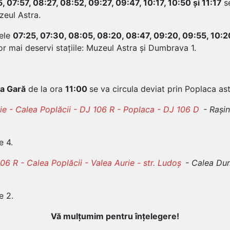
, 07:57, 08:27, 08:52, 09:27, 09:47, 10:17, 10:50 și 11:17
s
zeul Astra.
rele
07:25, 07:30, 08:05, 08:20, 08:47, 09:20, 09:55, 10:2
r mai deservi stațiile: Muzeul Astra și Dumbrava 1.
ia Gară
de la ora
11:00
se va circula deviat prin Poplaca ast
rie - Calea Poplăcii - DJ 106 R - Poplaca - DJ 106 D
- Rașin
e 4.
6 R - Calea Poplăcii - Valea Aurie - str. Ludoș
- Calea Dum
e 2.
Vă mulțumim pentru înțelegere!