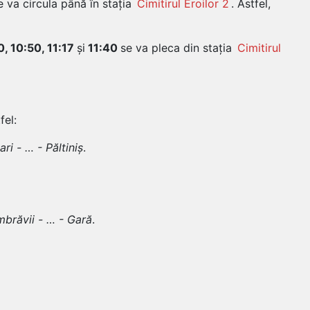
e va circula până în stația
Cimitirul Eroilor 2
. Astfel,
0, 10:50, 11:17
și
11:40
se va pleca din stația
Cimitirul
fel:
ari - … - Păltiniș
.
brăvii - … - Gară
.