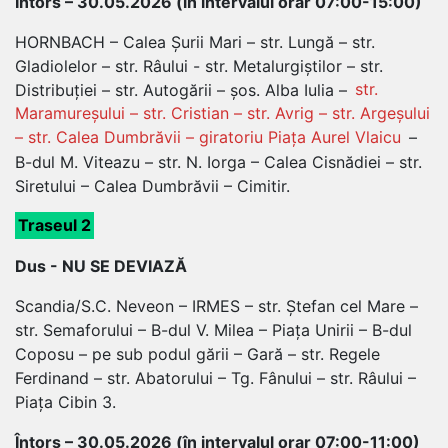
Întors – 30.05.2026 (în intervalul orar 07:00-15:00)
HORNBACH – Calea Șurii Mari – str. Lungă – str.
Gladiolelor – str. Râului - str. Metalurgiștilor – str.
Distribuției – str. Autogării – șos. Alba Iulia –
str.
Maramureșului – str. Cristian – str. Avrig – str. Argeșului
– str. Calea Dumbrăvii – giratoriu Piața Aurel Vlaicu
–
B-dul M. Viteazu – str. N. Iorga – Calea Cisnădiei – str.
Siretului – Calea Dumbrăvii – Cimitir.
Traseul 2
Dus - NU SE DEVIAZĂ
Scandia/S.C. Neveon – IRMES – str. Ștefan cel Mare –
str. Semaforului – B-dul V. Milea – Piața Unirii – B-dul
Coposu – pe sub podul gării – Gară – str. Regele
Ferdinand – str. Abatorului – Tg. Fânului – str. Râului –
Piața Cibin 3.
Întors – 30.05.2026 (în intervalul orar 07:00-11:00)