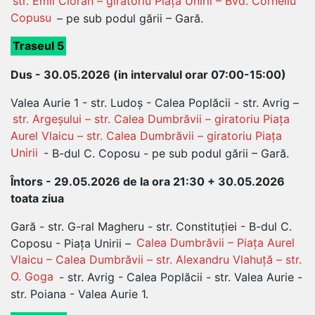
str. Emil Cioran – giratoriu Piața Unirii – Bvd. Corneliu
Copusu
– pe sub podul gării – Gară.
Traseul 5
Dus - 30.05.2026 (in intervalul orar 07:00-15:00)
Valea Aurie 1 - str. Ludoș - Calea Poplăcii - str. Avrig –
str. Argeșului – str. Calea Dumbrăvii – giratoriu Piața
Aurel Vlaicu – str. Calea Dumbrăvii – giratoriu Piața
Unirii
- B-dul C. Coposu - pe sub podul gării – Gară.
Întors - 29.05.2026 de la ora 21:30 + 30.05.2026
toata ziua
Gară - str. G-ral Magheru - str. Constituției - B-dul C.
Coposu - Piața Unirii –
Calea Dumbrăvii – Piața Aurel
Vlaicu – Calea Dumbrăvii – str. Alexandru Vlahuță – str.
O. Goga
- str. Avrig - Calea Poplăcii - str. Valea Aurie -
str. Poiana - Valea Aurie 1.