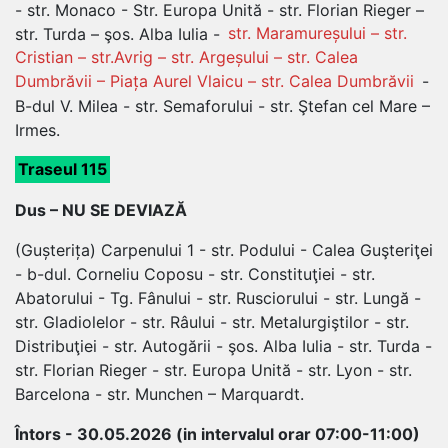
- str. Monaco - Str. Europa Unită - str. Florian Rieger –
str. Turda – şos. Alba Iulia -
str. Maramureșului – str.
Cristian – str.Avrig – str. Argeșului – str. Calea
Dumbrăvii – Piața Aurel Vlaicu – str. Calea Dumbrăvii
-
B-dul V. Milea - str. Semaforului - str. Ştefan cel Mare –
Irmes.
Traseul 115
Dus – NU SE DEVIAZĂ
(Gușterița) Carpenului 1 - str. Podului - Calea Guşteriţei
- b-dul. Corneliu Coposu - str. Constituţiei - str.
Abatorului - Tg. Fânului - str. Rusciorului - str. Lungă -
str. Gladiolelor - str. Râului - str. Metalurgiştilor - str.
Distribuţiei - str. Autogării - şos. Alba Iulia - str. Turda -
str. Florian Rieger - str. Europa Unită - str. Lyon - str.
Barcelona - str. Munchen – Marquardt.
Întors - 30.05.2026 (in intervalul orar 07:00-11:00)