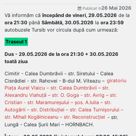
26 Mai 2026
Publicat în
Vă informăm că
începând de vineri, 29.05.2026
de la
ora 21:30
până
Sâmbătă, 30.05.2026
la
ora 23:59
autobuzele Tursib vor circula după cum urmează:
Traseul 1
Dus - 29.05.2026 de la ora 21:30 + 30.05.2026
toată ziua
Cimitir - Calea Dumbrăvii - str. Siretului - Calea
Cisnădiei - str. Rahovei - B-dul M. Viteazu –
giratoriu
Piața Aurel Vlaicu – str. Calea Dumbrăvii – str.
Alexandru Vlahuță – str. O. Goga - str. Avrig – str.
Cristian - str. Maramureșului – șos. A.Iulia – str.
Autogării – str. Distribuției – str. Calea Turnișorului –
str. Mihail Kogălniceanu – str. Reconstrucției
- str.
Lungă - Calea Șurii Mari – HORNBACH.