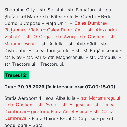
Shopping City - str. Sibiului - str. Semaforului - str.
Ștefan cel Mare - str. Bâlea - str. H. Oberth – B-dul.
Corneliu Coposu – Piața Unirii -
Calea Dumbrăvii –
Piața Aurel Vlaicu – Calea Dumbrăvii – str. Alexandru
Vlahuță – str. O. Goga – str. Avrig – str. Cristian – str.
Maramureșului
– str. A. Iulia – str. Autogării - str.
Distribuției - Calea Turnișorului - str. M. Kogălniceanu -
str. Kiev - str. Paris- str. Măgheranului - str. Câmpului -
str. Tractorului – Tractorului.
Traseul 21
Dus - 30.05.2026 (în intervalul orar 07:00-15:00)
Stația Aeroport 1 - șos. Alba Iulia -
str. Maramureșului
– str. Cristian – str. Avrig – str. Argeșului – str. Calea
Dumbrăvii – giratoriu Piața Aurel Vlaicu – str. Calea
Dumbrăvii
- Piața Unirii - B-dul C. Coposu - pe sub
podul gării – Gară.