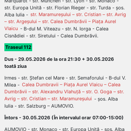
Marquardt - str. Munchen - str. Lyon - str. Monaco -
str. Europa Unită - str. Florian Rieger - str. Turda - șos.
Alba Iulia -
str. Maramureșului – str. Cristian – str. Avrig
– str. Argeșului – str. Calea Dumbrăvii – Piața Aurel
Vlaicu
- B-dul M. Viteazu - str. N. Iorga - Calea
Cisnădiei - str. Siretului - Calea Dumbrăvii.
Traseul 112
Dus - 29.05.2026 de la ora 21:30 + 30.05.2026
toată ziua
Irmes - str. Ștefan cel Mare - str. Semaforului - B-dul V.
Milea -
Calea Dumbravii – Piața Aurel Vlaicu – Calea
Dumbrăvii – str. Alexandru Vlahuță – str. O. Goga – str.
Avrig – str. Cristian – str. Maramureșului
- șos. Alba
Iulia - str. Salzburg – AUMOVIO.
Întors - 30.05.2026 (În intervalul orar 07:00-15:00)
AUMOVIO - str. Monaco - str. Europa Unită - șos. Alba