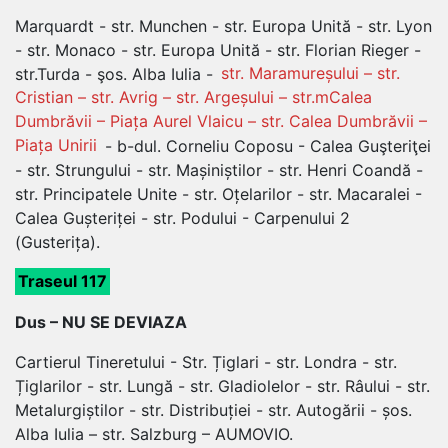
Marquardt - str. Munchen - str. Europa Unită - str. Lyon
- str. Monaco - str. Europa Unită - str. Florian Rieger -
str.Turda - şos. Alba Iulia -
str. Maramureșului – str.
Cristian – str. Avrig – str. Argeșului – str.mCalea
Dumbrăvii – Piața Aurel Vlaicu – str. Calea Dumbrăvii –
Piața Unirii
- b-dul. Corneliu Coposu - Calea Guşteriţei
- str. Strungului - str. Mașiniștilor - str. Henri Coandă -
str. Principatele Unite - str. Oțelarilor - str. Macaralei -
Calea Gușteriței - str. Podului - Carpenului 2
(Gusterița).
Traseul 117
Dus – NU SE DEVIAZA
Cartierul Tineretului - Str. Țiglari - str. Londra - str.
Țiglarilor - str. Lungă - str. Gladiolelor - str. Râului - str.
Metalurgiștilor - str. Distribuției - str. Autogării - șos.
Alba Iulia – str. Salzburg – AUMOVIO.