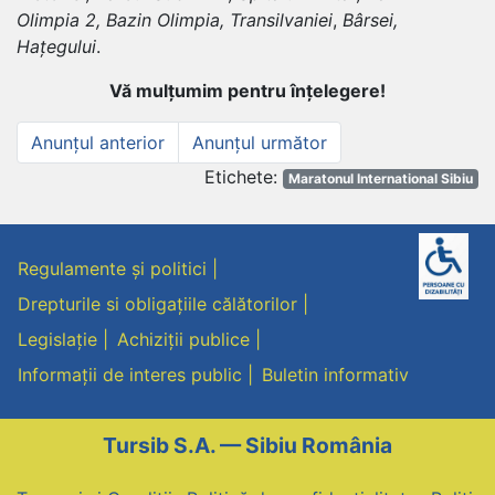
Olimpia 2, Bazin Olimpia, Transilvaniei
,
Bârsei,
Hațegului
.
Vă mulțumim pentru înțelegere!
Navigare
Anunțul
Anunțul
Anunțul anterior
Anunțul următor
anterior
următor
în
Et
Etichete:
Maratonul International Sibiu
articole
Regulamente și politici
Drepturile si obligațiile călătorilor
Legislație
Achiziții publice
Informații de interes public
Buletin informativ
Tursib S.A. — Sibiu România