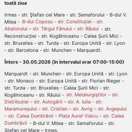
toată ziua
Irmes - str. Ştefan cel Mare - str. Semaforului - B-dul V.
Milea -
B-dul Coposu - str. Constituției - str.
Abatorului – str. Târgul Fânului – str. Râului
- str.
Reconstrucției - str. Kogălniceanu - Calea Șurii Mici -
str. Bruxelles - str. Turda - str. Europa Unită - str. Lyon
- str. Barcelona - str. Munchen – Marquardt.
Întors - 30.05.2026 (în intervalul orar 07:00-15:00)
Marquardt - str. Munchen - str. Europa Unită - str. Lyon
- str. Monaco - str. Europa Unită - str. Florian Rieger -
str. Turda - str. Bruxelles - Calea Șurii Mici - str.
Kogălniceanu - str. Râului -
str. Metalurgiștilor – str.
Distribuției – str. Autogării – str. A. Iulia - str.
Maramureșului – str. Cristian – str. Avrig – str. Argeșului
– str. Calea Dumbrăvii – Piața Aurel Vlaicu – str. Calea
Dumbrăvii
- B-dul V. Milea - str. Semaforului - str.
Ştefan cel Mare – Irmes.