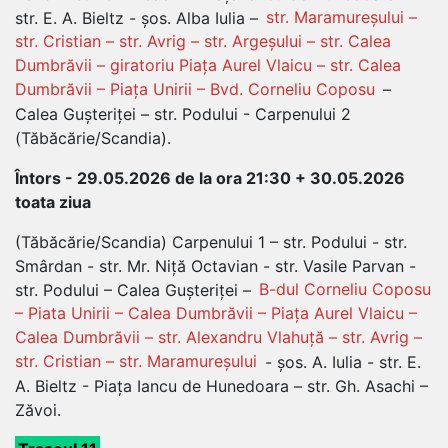
str. E. A. Bieltz - șos. Alba Iulia –
str. Maramureșului –
str. Cristian – str. Avrig – str. Argeșului – str. Calea
Dumbrăvii – giratoriu Piața Aurel Vlaicu – str. Calea
Dumbrăvii – Piața Unirii – Bvd. Corneliu Coposu
–
Calea Gușteriței – str. Podului - Carpenului 2
(Tăbăcărie/Scandia).
Întors - 29.05.2026 de la ora 21:30 + 30.05.2026
toata ziua
(Tăbăcărie/Scandia) Carpenului 1 – str. Podului - str.
Smârdan - str. Mr. Niță Octavian - str. Vasile Parvan -
str. Podului – Calea Gușteriței –
B-dul Corneliu Coposu
– Piata Unirii – Calea Dumbrăvii – Piața Aurel Vlaicu –
Calea Dumbrăvii – str. Alexandru Vlahuță – str. Avrig –
str. Cristian – str. Maramureșului
- șos. A. Iulia - str. E.
A. Bieltz - Piața Iancu de Hunedoara – str. Gh. Asachi –
Zăvoi.