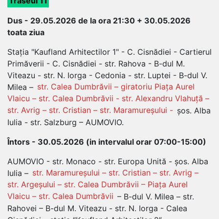
Traseul 11
Dus - 29.05.2026 de la ora 21:30 + 30.05.2026
toata ziua
Stația "Kaufland Arhitectilor 1" - C. Cisnădiei - Cartierul
Primăverii - C. Cisnădiei - str. Rahova - B-dul M.
Viteazu - str. N. Iorga - Cedonia - str. Luptei - B-dul V.
Milea –
str. Calea Dumbrăvii – giratoriu Piața Aurel
Vlaicu – str. Calea Dumbrăvii - str. Alexandru Vlahuță –
str. Avrig – str. Cristian – str. Maramureșului -
șos. Alba
Iulia - str. Salzburg – AUMOVIO.
Întors - 30.05.2026 (in intervalul orar 07:00-15:00)
AUMOVIO - str. Monaco - str. Europa Unită - șos. Alba
Iulia –
str. Maramureșului – str. Cristian – str. Avrig –
str. Argeșului – str. Calea Dumbrăvii – Piața Aurel
Vlaicu – str. Calea Dumbrăvii
– B-dul V. Milea – str.
Rahovei – B-dul M. Viteazu - str. N. Iorga - Calea