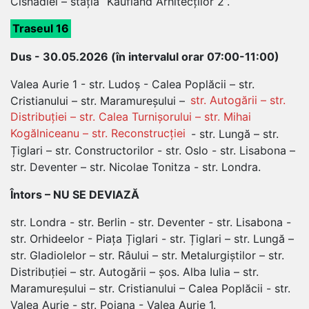
Cisnădiei – stația “Kaufland Arhitecților 2”.
Traseul 16
Dus - 30.05.2026 (în intervalul orar 07:00-11:00)
Valea Aurie 1 - str. Ludoș - Calea Poplăcii – str.
Cristianului – str. Maramureșului –
str. Autogării – str.
Distribuției – str. Calea Turnișorului – str. Mihai
Kogălniceanu – str. Reconstrucției
- str. Lungă – str.
Țiglari – str. Constructorilor - str. Oslo - str. Lisabona –
str. Deventer – str. Nicolae Tonitza - str. Londra.
Întors – NU SE DEVIAZĂ
str. Londra - str. Berlin - str. Deventer - str. Lisabona -
str. Orhideelor - Piața Țiglari - str. Țiglari – str. Lungă –
str. Gladiolelor – str. Râului – str. Metalurgiștilor – str.
Distribuției – str. Autogării – șos. Alba Iulia – str.
Maramureșului – str. Cristianului – Calea Poplăcii - str.
Valea Aurie - str. Poiana - Valea Aurie 1.