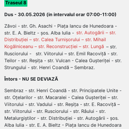
Traseul 8
Dus - 30.05.2026 (in intervalul orar 07:00-11:00)
Zăvoi - str. Gh. Asachi - Piața Iancu de Hunedoara -
str. E. A. Bieltz - șos. Alba Iulia -
str. Autogării – str.
Distribuției – str. Calea Turnișorului – str. Mihail
Kogălniceanu – str. Reconstrucției – str. Lungă
– str.
Rusciorului - str. Viitorului – str. Emil Racoviță - str.
Teilor - str. Reșița - str. Vulcan - Calea Gușteriței - str.
Strungului - str. Henri Coandă – Sembraz.
Întors - NU SE DEVIAZĂ
Sembraz - str. Henri Coandă - str. Principatele Unite -
str. Oțelarilor - str. Macaralei - Calea Gușteriței – str.
Viitorului - str. Vadului - str. Reșița - str. E. Racoviță –
str. Viitorului - str. Rusciorului - str. Râului - str.
Metalurgiștilor - str. Distribuției - str. Autogării - șos.
Alba Iulia - str. E. A. Bieltz - Piața Iancu de Hunedoara