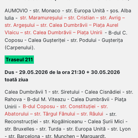
AUMOVIO - str. Monaco - str. Europa Unită - șos. Alba
Iulia -
str. Maramureșului – str. Cristian – str. Avrig –
str. Argeșului – str. Calea Dumbrăvii – Piața Aurel
Vlaicu – str. Calea Dumbrăvii – Piața Unirii
- B-dul C.
Coposu - Calea Gușteriței - str. Podului - Gușterița
(Carpenului).
Traseul 211
Dus - 29.05.2026 de la ora 21:30 + 30.05.2026
toată ziua
Calea Dumbrăvii 1 - str. Siretului - Calea Cisnădiei - str.
Rahova - B-dul M. Viteazu - Calea Dumbrăvii - Piaţa
Unirii -
B-dul Coposu - str. Constituției - str.
Abatorului – str. Târgul Fânului – str. Râului
- str.
Reconstrucției - str. Kogălniceanu - Calea Șurii Mici -
str. Bruxelles - str. Turda - str. Europa Unită - str. Lyon
- str. Barcelona - str. Munchen – Marquardt.