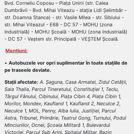
Bvd. Corneliu Coposu – Piața Unirii (str. Calea
Dumbrăvii - Bvd. Mihai Viteazu - stația Lidl Șelimbăr -
str. Doamna Stanca) - str. Vasile Milea - str. Sibiului -
str. Mihai Viteazul - E68 - DC 57 - MOHU (zona
Industrială) - MOHU Școală - MOHU (zona Industrială)
- DC 57 - Veștem str. Principală - VEȘTEM Școală.
Mențiuni:
•
Autobuzele vor opri suplimentar în toate stațiile de
pe traseele deviate.
Stații afectate:
A. Șaguna, Casa Armatei, Zidul Cetății,
Sala Thalia, Parcul Tineretului, Constituției 1, Teclu,
Târgul Fânului, Cibinului, Piața Cibin 4, Piața Cibin 1,
Morilor, Mondex, Kaufland 1, Kaufland 2, Neculce 2,
Neculce 1, MOL, Penny, Alba Iulia, Justiției, Parcul
Astra, Tribunei, Primărie, Teatrul Gong, Turnului, Podul
Minciunilor, Ocnei, Școala Militară 1, Bulevardul
Victoriei, Parcul Sub Arini, Spitalul Militar, Bazin