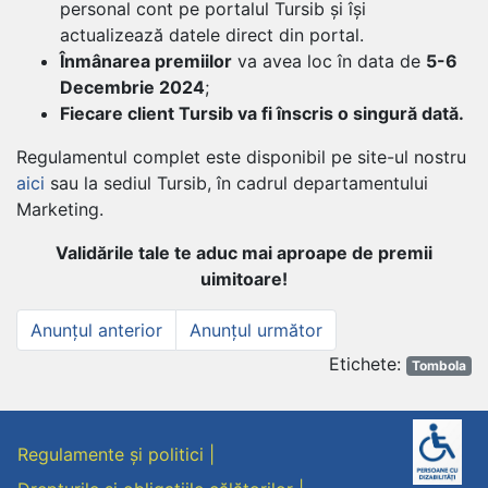
personal cont pe portalul Tursib și își
actualizează datele direct din portal.
Înmânarea premiilor
va avea loc în data de
5-6
Decembrie 2024
;
Fiecare client Tursib va fi înscris o singură dată.
Regulamentul complet este disponibil pe site-ul nostru
aici
sau la sediul Tursib, în cadrul departamentului
Marketing.
Validările tale te aduc mai aproape de premii
uimitoare!
Navigare
Anunțul
Anunțul
Anunțul anterior
Anunțul următor
anterior
următor
în
Et
Etichete:
Tombola
articole
Regulamente și politici