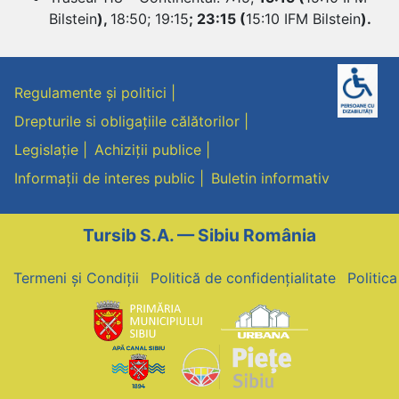
Bilstein
)
,
18:50; 19:15
; 23:15 (
15:10 IFM Bilstein
)
.
Regulamente și politici
Drepturile si obligațiile călătorilor
Legislație
Achiziții publice
Informații de interes public
Buletin informativ
Tursib S.A. — Sibiu România
Termeni și Condiții
Politică de confidențialitate
Politic