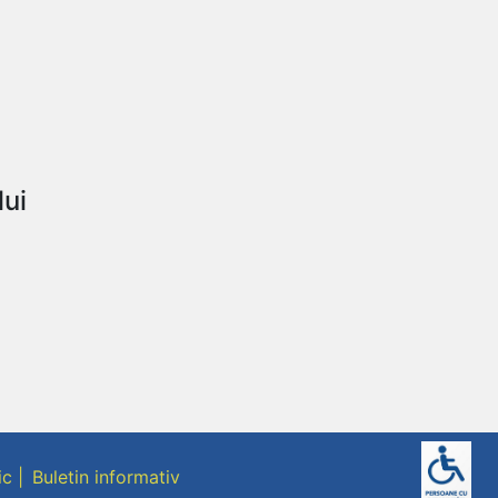
lui
ic
Buletin informativ