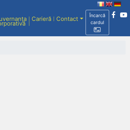
Încarcă
uvernanța
Carieră
Contact
cardul
orporativă