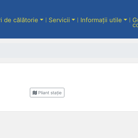
ri de călătorie
Servicii
Informații utile
G
c
Pliant stație