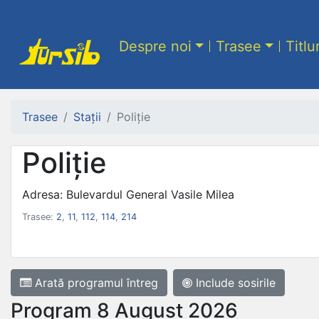
Despre noi
Trasee
Titlu
Trasee
Stații
Poliție
Poliție
Adresa: Bulevardul General Vasile Milea
Trasee:
2
,
11
,
112
,
114
,
214
Arată programul
întreg
Include sosirile
Program 8 August 2026