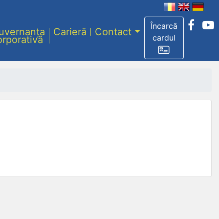
Încarcă
uvernanța
Carieră
Contact
cardul
orporativă