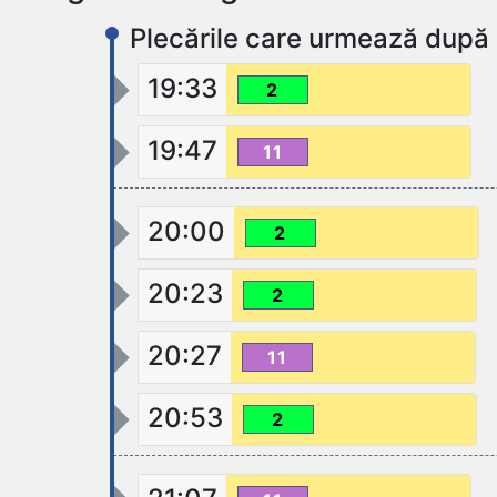
Plecările care urmează după 
19:33
2
19:47
11
20:00
2
20:23
2
20:27
11
20:53
2