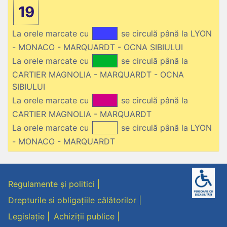
19
La orele marcate cu
se circulă până la LYON
- MONACO - MARQUARDT - OCNA SIBIULUI
La orele marcate cu
se circulă până la
CARTIER MAGNOLIA - MARQUARDT - OCNA
SIBIULUI
La orele marcate cu
se circulă până la
CARTIER MAGNOLIA - MARQUARDT
La orele marcate cu
se circulă până la LYON
- MONACO - MARQUARDT
Regulamente și politici
Drepturile si obligațiile călătorilor
Legislație
Achiziții publice