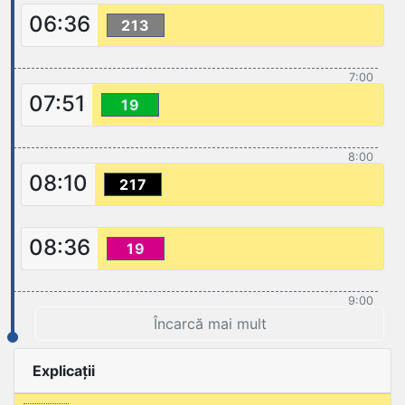
06:36
213
7:00
07:51
19
8:00
08:10
217
08:36
19
9:00
Încarcă mai mult
Explicații