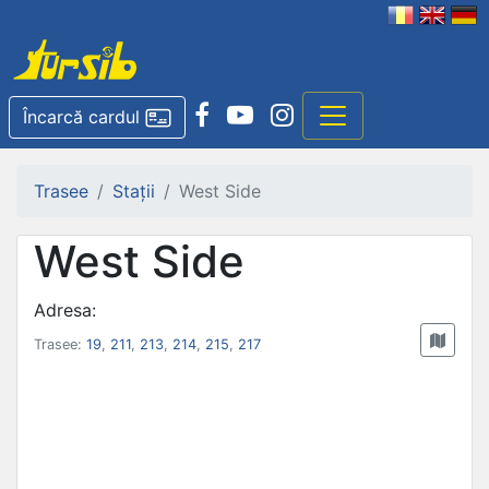
Încarcă cardul
Trasee
Stații
West Side
West Side
Adresa:
Trasee:
19
,
211
,
213
,
214
,
215
,
217