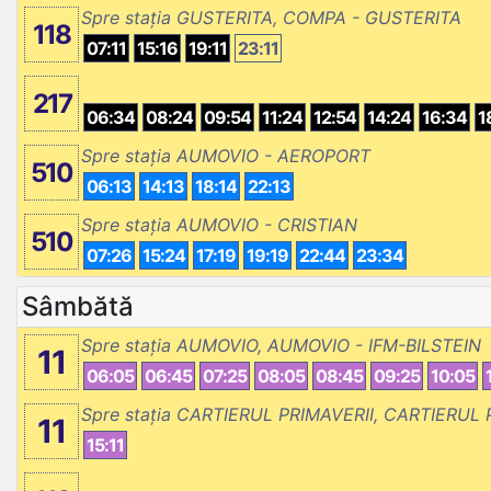
Spre stația GUSTERITA, COMPA - GUSTERITA
118
07:11
15:16
19:11
23:11
217
06:34
08:24
09:54
11:24
12:54
14:24
16:34
1
Spre stația AUMOVIO - AEROPORT
510
06:13
14:13
18:14
22:13
Spre stația AUMOVIO - CRISTIAN
510
07:26
15:24
17:19
19:19
22:44
23:34
Sâmbătă
Spre stația AUMOVIO, AUMOVIO - IFM-BILSTEIN
11
06:05
06:45
07:25
08:05
08:45
09:25
10:05
Spre stația CARTIERUL PRIMAVERII, CARTIERUL 
11
15:11