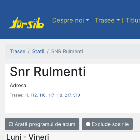
Despre noi
Trasee
Titlu
Trasee
Stații
SNR Rulmenti
Snr Rulmenti
Adresa:
Trasee:
11
,
112
,
116
,
117
,
118
,
217
,
510
Arată programul
de acum
Exclude sosirile
Luni - Vineri