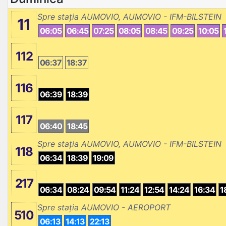
Spre stația AUMOVIO, AUMOVIO - IFM-BILSTEIN
11
06:05
06:45
07:25
08:05
08:45
09:25
10:05
112
06:37
18:37
116
06:39
18:39
117
06:40
18:45
Spre stația AUMOVIO, AUMOVIO - IFM-BILSTEIN
118
06:34
18:39
19:09
217
06:34
08:24
09:54
11:24
12:54
14:24
16:34
1
Spre stația AUMOVIO - AEROPORT
510
06:13
14:13
22:13