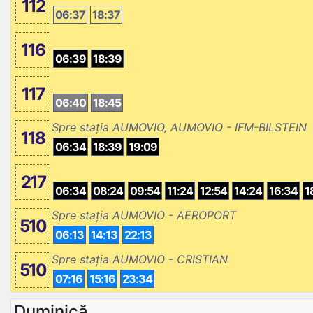
112
06:37
18:37
116
06:39
18:39
117
06:40
18:45
Spre stația AUMOVIO, AUMOVIO - IFM-BILSTEIN
118
06:34
18:39
19:09
217
06:34
08:24
09:54
11:24
12:54
14:24
16:34
1
Spre stația AUMOVIO - AEROPORT
510
06:13
14:13
22:13
Spre stația AUMOVIO - CRISTIAN
510
07:16
15:16
23:34
Duminică