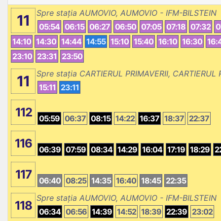
Spre stația AUMOVIO, AUMOVIO - IFM-BILSTEIN
11
05:54
06:15
06:27
06:50
07:05
07:18
07:32
0
14:10
14:30
14:44
14:55
15:10
15:40
16:10
16:30
16:
23:10
23:31
23:50
Spre stația CARTIERUL PRIMAVERII, CARTIERUL 
11
15:11
23:11
112
05:59
06:37
08:15
14:22
16:37
18:37
22:37
116
06:39
07:59
08:34
14:29
16:04
17:19
18:29
2
117
06:40
08:25
14:35
16:40
18:45
22:35
Spre stația AUMOVIO, AUMOVIO - IFM-BILSTEIN
118
06:34
06:56
14:39
14:52
18:39
22:39
23:02