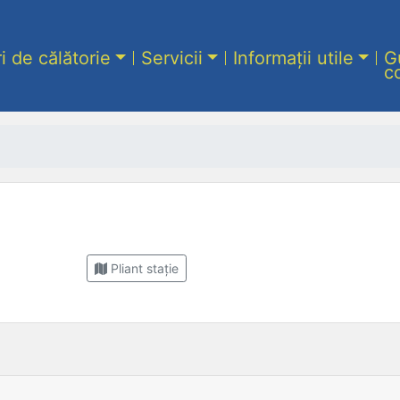
ri de călătorie
Servicii
Informații utile
G
c
Pliant stație