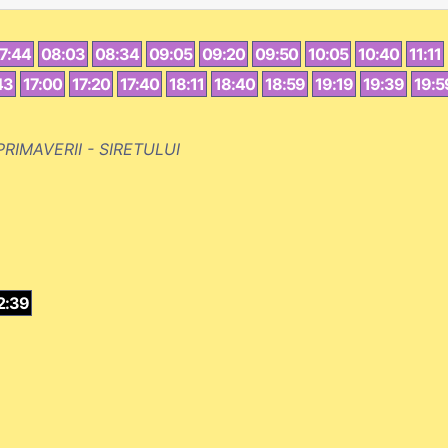
7:44
08:03
08:34
09:05
09:20
09:50
10:05
10:40
11:11
43
17:00
17:20
17:40
18:11
18:40
18:59
19:19
19:39
19:5
PRIMAVERII - SIRETULUI
2:39