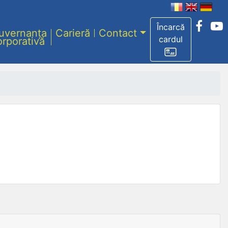
Încarcă
uvernanța
Carieră
Contact
cardul
orporativă