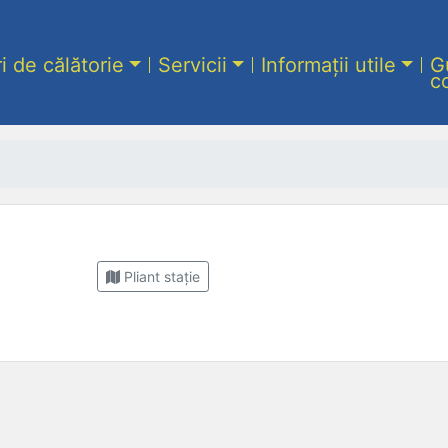
ri de călătorie
Servicii
Informații utile
G
c
Pliant stație