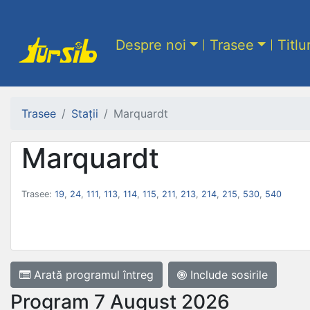
Despre noi
Trasee
Titlu
Trasee
Stații
Marquardt
Marquardt
Trasee:
19
,
24
,
111
,
113
,
114
,
115
,
211
,
213
,
214
,
215
,
530
,
540
Arată programul
întreg
Include sosirile
Program 7 August 2026