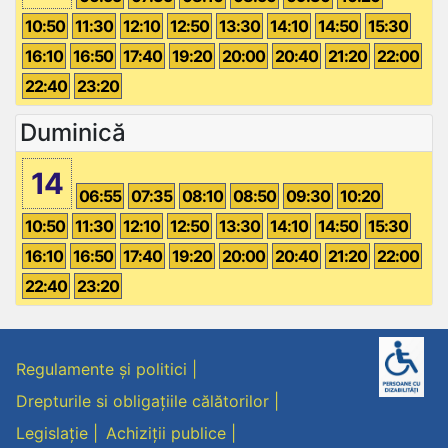
10:50
11:30
12:10
12:50
13:30
14:10
14:50
15:30
16:10
16:50
17:40
19:20
20:00
20:40
21:20
22:00
22:40
23:20
Duminică
14
06:55
07:35
08:10
08:50
09:30
10:20
10:50
11:30
12:10
12:50
13:30
14:10
14:50
15:30
16:10
16:50
17:40
19:20
20:00
20:40
21:20
22:00
22:40
23:20
Regulamente și politici
Drepturile si obligațiile călătorilor
Legislație
Achiziții publice