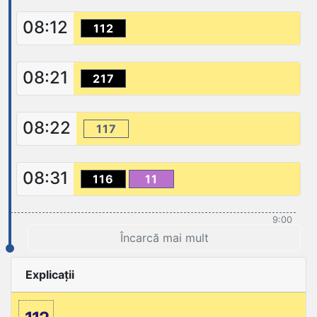
08:12
112
08:21
217
08:22
117
08:31
116
11
9:00
Încarcă mai mult
Explicații