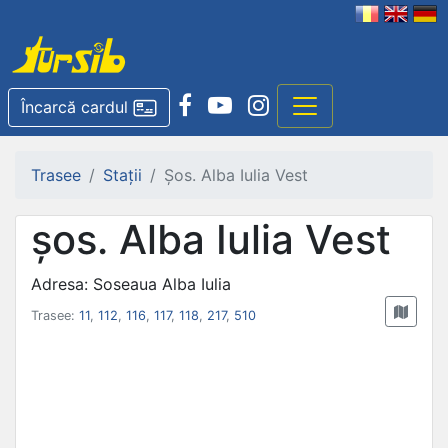
Încarcă cardul
Trasee
Stații
Șos. Alba Iulia Vest
șos. Alba Iulia Vest
Adresa: Soseaua Alba Iulia
Trasee:
11
,
112
,
116
,
117
,
118
,
217
,
510