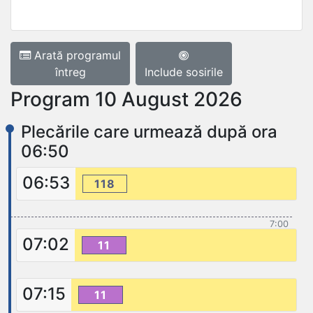
Arată programul
întreg
Include sosirile
Program 10 August 2026
Plecările care urmează după ora
06:50
06:53
118
7:00
07:02
11
07:15
11