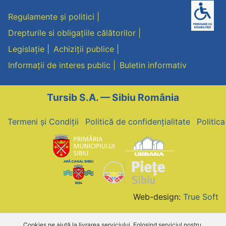
Regulamente și politici
Drepturile si obligațiile călătorilor
Legislație
Achiziții publice
Informații de interes public
Buletin informativ
Tursib S.A. — Sibiu România
Termeni și Condiții
Politică de confidențialitate
Politic
Web-design:
True Soft
Cookies ne ajută la livrarea serviciului. Folosind serviciul nostru,