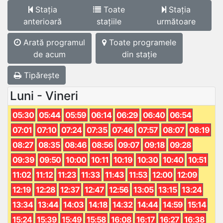
Stația
Toate
Stația
anterioară
stațiile
următoare
Arată programul
Toate programele
de acum
din stație
Tipărește
Luni - Vineri
05:30
05:44
05:59
06:14
06:29
06:40
06:54
07:01
07:10
07:24
07:35
07:46
07:57
08:07
08:19
08:27
08:35
08:46
08:56
09:07
09:18
09:28
09:39
09:50
10:00
10:11
10:19
10:30
10:40
10:51
11:02
11:12
11:23
11:33
11:43
11:53
12:00
12:09
12:19
12:28
12:37
12:47
12:56
13:05
13:15
13:24
13:34
13:44
14:03
14:18
14:32
14:44
14:59
15:14
15:24
15:39
15:49
15:58
16:08
16:17
16:27
16:38