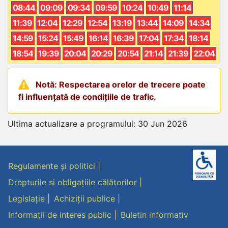
08:44
09:09
09:34
09:59
10:24
10:49
11:14
11:39
12:04
12:29
12:54
13:19
13:44
14:09
14:34
14:59
15:24
15:49
16:14
16:39
17:04
17:34
18:14
18:54
19:39
20:04
20:29
20:54
21:14
21:39
22:04
Notă: Respectarea orelor de trecere poate
fi influențată de condițiile de trafic.
Ultima actualizare a programului: 30 Jun 2026
Regulamente și politici
Drepturile si obligațiile călătorilor
Legislație
Achiziții publice
Informații de interes public
Buletin informativ