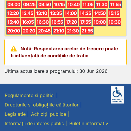
09:00
09:25
09:50
10:15
10:40
11:05
11:30
11:55
12:20
12:45
13:10
13:35
14:00
14:25
14:50
15:15
15:40
16:05
16:30
16:55
17:20
17:55
19:00
19:30
20:00
20:20
20:45
21:10
21:30
21:55
Notă: Respectarea orelor de trecere poate
fi influențată de condițiile de trafic.
Ultima actualizare a programului: 30 Jun 2026
Regulamente și politici
Drepturile si obligațiile călătorilor
Legislație
Achiziții publice
Informații de interes public
Buletin informativ