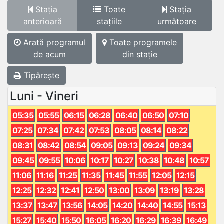
Stația
Toate
Stația
anterioară
stațiile
următoare
Arată programul
Toate programele
de acum
din stație
Tipărește
Luni - Vineri
05:35
05:55
06:15
06:28
06:40
06:50
07:10
07:25
07:34
07:42
07:53
08:05
08:14
08:22
08:31
08:42
08:54
09:05
09:13
09:24
09:34
09:45
09:55
10:06
10:17
10:27
10:38
10:48
10:57
11:06
11:16
11:25
11:35
11:45
11:55
12:05
12:15
12:25
12:32
12:41
12:50
13:00
13:09
13:19
13:28
13:37
13:47
13:56
14:05
14:20
14:40
14:55
15:13
15:27
15:40
15:50
16:05
16:20
16:29
16:39
16:49