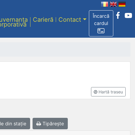
Încarcă
uvernanța
Carieră
Contact
cardul
orporativă
Hartă traseu
le
din stație
Tipărește