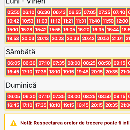
Luni - Vineri
05:50
06:10
06:30
06:43
06:55
07:05
07:25
07:40
10:42
10:53
11:03
11:12
11:21
11:31
11:40
11:50
12:00
15:10
15:28
15:42
15:55
16:05
16:20
16:35
16:44
16:
19:53
20:03
20:13
20:23
20:33
20:42
20:52
21:01
2
Sâmbătă
06:05
06:30
07:10
07:35
08:00
08:25
08:50
09:15
16:45
17:10
17:35
18:10
19:15
19:45
20:15
20:35
21:0
Duminică
06:05
06:30
07:10
07:35
08:00
08:25
08:50
09:15
16:45
17:10
17:35
18:10
19:15
19:45
20:15
20:35
21:0
Notă: Respectarea orelor de trecere poate fi influ