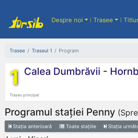
Despre noi
Trasee
Titlu
Trasee
Traseul 1
Program
1
Calea Dumbrăvii
-
Hornb
Traseu principal
Programul stației
Penny
(Spre
Stația
anterioară
Toate
stațiile
Stația
următ