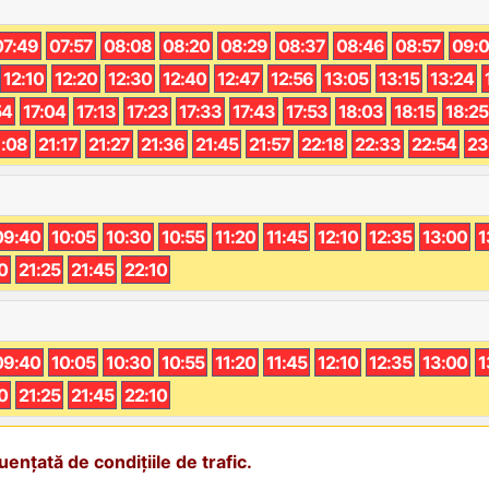
07:49
07:57
08:08
08:20
08:29
08:37
08:46
08:57
09:
12:10
12:20
12:30
12:40
12:47
12:56
13:05
13:15
13:24
54
17:04
17:13
17:23
17:33
17:43
17:53
18:03
18:15
18:25
1:08
21:17
21:27
21:36
21:45
21:57
22:18
22:33
22:54
23
09:40
10:05
10:30
10:55
11:20
11:45
12:10
12:35
13:00
1
0
21:25
21:45
22:10
09:40
10:05
10:30
10:55
11:20
11:45
12:10
12:35
13:00
1
0
21:25
21:45
22:10
ențată de condițiile de trafic.