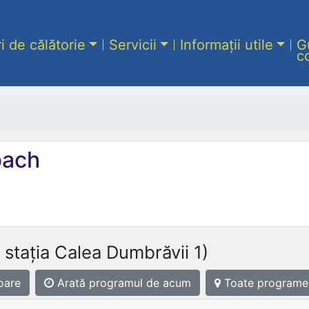
ri de călătorie
Servicii
Informații utile
G
c
ach
 stația Calea Dumbrăvii 1)
oare
Arată programul
de acum
Toate programe