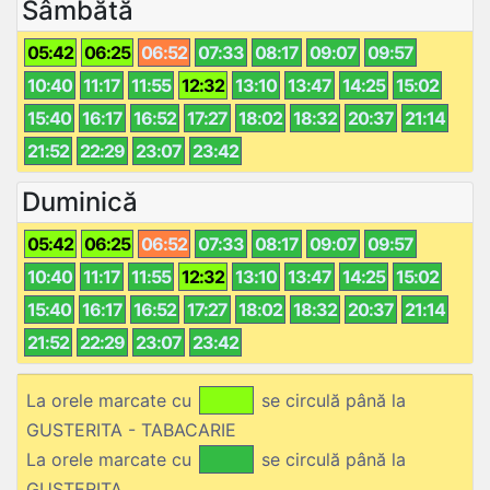
Sâmbătă
05:42
06:25
06:52
07:33
08:17
09:07
09:57
10:40
11:17
11:55
12:32
13:10
13:47
14:25
15:02
15:40
16:17
16:52
17:27
18:02
18:32
20:37
21:14
21:52
22:29
23:07
23:42
Duminică
05:42
06:25
06:52
07:33
08:17
09:07
09:57
10:40
11:17
11:55
12:32
13:10
13:47
14:25
15:02
15:40
16:17
16:52
17:27
18:02
18:32
20:37
21:14
21:52
22:29
23:07
23:42
La orele marcate cu
se circulă până la
GUSTERITA - TABACARIE
La orele marcate cu
se circulă până la
GUSTERITA