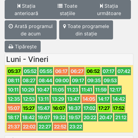
Stația
Toate
Stația
anterioară
stațiile
următoare
Arată programul
Toate programele
de acum
din stație
Tipărește
Luni - Vineri
05:37
05:52
05:55
06:17
06:27
06:52
07:17
07:42
08:11
08:27
08:44
09:00
09:17
09:35
09:53
10:11
10:29
10:47
11:05
11:23
11:41
11:59
12:17
12:35
12:53
13:11
13:29
13:47
14:05
14:17
14:42
15:07
15:27
15:47
16:07
16:37
17:02
17:27
17:52
18:17
18:42
19:07
19:32
19:57
20:22
20:47
21:12
21:37
22:02
22:27
22:52
23:22