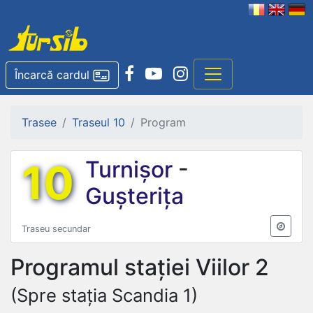
Încarcă cardul
Trasee
Traseul 10
Program
10
Turnișor
-
Gușterița
Traseu secundar
Programul stației
Viilor 2
(Spre stația Scandia 1)