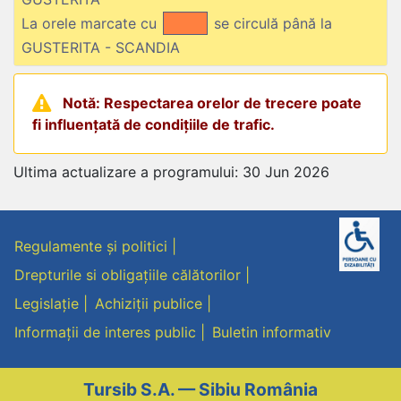
La orele marcate cu
se circulă până la
GUSTERITA - SCANDIA
Notă: Respectarea orelor de trecere poate
fi influențată de condițiile de trafic.
Ultima actualizare a programului: 30 Jun 2026
Regulamente și politici
Drepturile si obligațiile călătorilor
Legislație
Achiziții publice
Informații de interes public
Buletin informativ
Tursib S.A. — Sibiu România