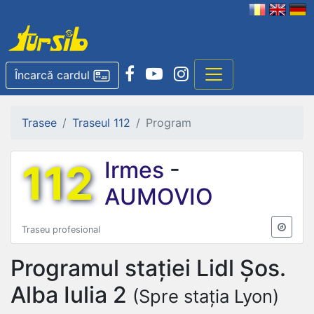
Încarcă cardul
Trasee
Traseul 112
Program
112
Irmes
-
AUMOVIO
Traseu profesional
Programul stației
Lidl Șos.
Alba Iulia 2
(Spre stația Lyon)