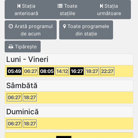
Stația
Toate
Stația
anterioară
stațiile
următoare
Arată programul
Toate programele
de acum
din stație
Tipărește
Luni - Vineri
05:49
06:27
08:05
14:12
16:27
18:27
22:27
Sâmbătă
06:27
18:27
Duminică
06:27
18:27