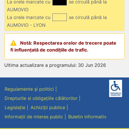
La orele marcate cu
se circulă până la
AUMOVIO
La orele marcate cu
se circulă până la
AUMOVIO - LYON
Notă: Respectarea orelor de trecere poate
fi influențată de condițiile de trafic.
Ultima actualizare a programului: 30 Jun 2026
Regulamente și politici
Drepturile si obligațiile călătorilor
Legislație
Achiziții publice
Informații de interes public
Buletin informativ