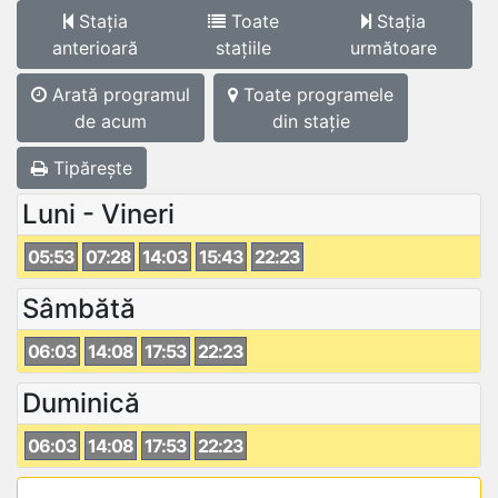
Stația
Toate
Stația
anterioară
stațiile
următoare
Arată programul
Toate programele
de acum
din stație
Tipărește
Luni - Vineri
05:53
07:28
14:03
15:43
22:23
Sâmbătă
06:03
14:08
17:53
22:23
Duminică
06:03
14:08
17:53
22:23