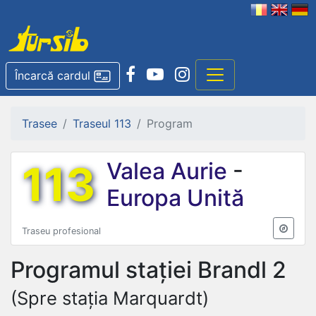
Încarcă cardul
Trasee
Traseul 113
Program
113
Valea Aurie
-
Europa Unită
Traseu profesional
Programul stației
Brandl 2
(Spre stația Marquardt)