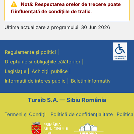
Notă: Respectarea orelor de trecere poate
fi influențată de condițiile de trafic.
Ultima actualizare a programului: 30 Jun 2026
Regulamente și politici
Drepturile si obligațiile călătorilor
Legislație
Achiziții publice
Informații de interes public
Buletin informativ
Tursib S.A. — Sibiu România
Termeni și Condiții
Politică de confidențialitate
Politic