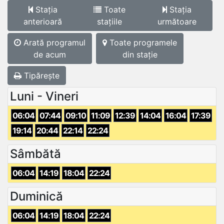
Stația
Toate
Stația
anterioară
stațiile
următoare
Arată programul
Toate programele
de acum
din stație
Tipărește
Luni - Vineri
06:04
07:44
09:10
11:09
12:39
14:04
16:04
17:39
19:14
20:44
22:14
22:24
Sâmbătă
06:04
14:19
18:04
22:24
Duminică
06:04
14:19
18:04
22:24