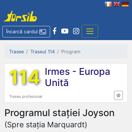
Încarcă cardul
Trasee
Traseul 114
Program
114
Irmes
-
Europa
Unită
Traseu profesional
Programul stației
Joyson
(Spre stația Marquardt)