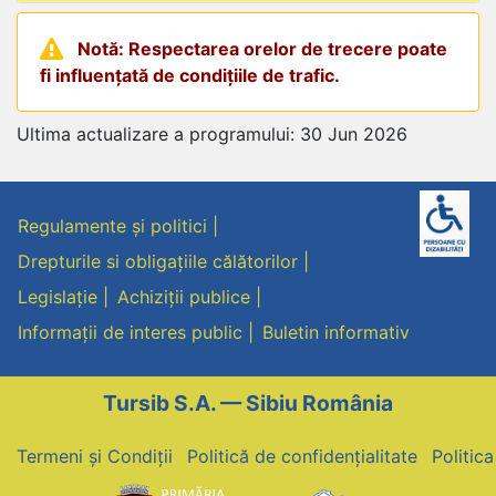
Notă: Respectarea orelor de trecere poate
fi influențată de condițiile de trafic.
Ultima actualizare a programului: 30 Jun 2026
Regulamente și politici
Drepturile si obligațiile călătorilor
Legislație
Achiziții publice
Informații de interes public
Buletin informativ
Tursib S.A. — Sibiu România
Termeni și Condiții
Politică de confidențialitate
Politic