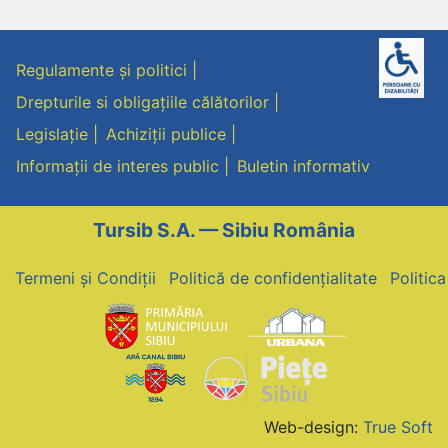
Regulamente și politici
Drepturile si obligațiile călătorilor
Legislație
Achiziții publice
Informații de interes public
Buletin informativ
Tursib S.A. — Sibiu România
Termeni și Condiții
Politică de confidențialitate
Politic
Web-design:
True Soft