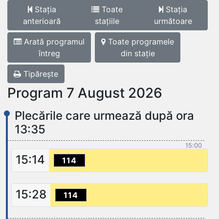
Stația
Toate
Stația
anterioară
stațiile
următoare
Arată programul
Toate programele
întreg
din stație
Tipărește
Program 7 August 2026
Plecările care urmează după ora
13:35
15:00
15:14
114
15:28
114