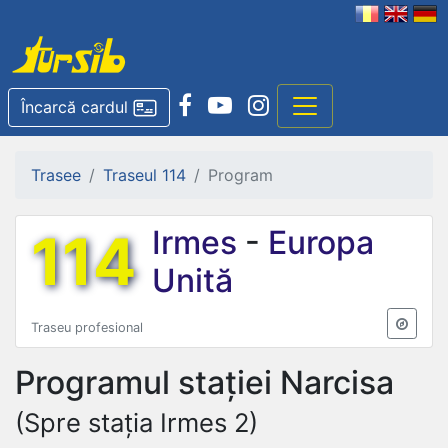
Încarcă cardul
Trasee
Traseul 114
Program
114
Irmes
-
Europa
Unită
Traseu profesional
Programul stației
Narcisa
(Spre stația Irmes 2)