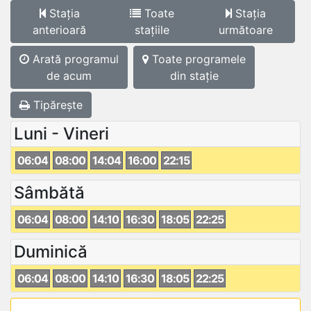
Stația
Toate
Stația
anterioară
stațiile
următoare
Arată programul
Toate programele
de acum
din stație
Tipărește
Luni - Vineri
06:04
08:00
14:04
16:00
22:15
Sâmbătă
06:04
08:00
14:10
16:30
18:05
22:25
Duminică
06:04
08:00
14:10
16:30
18:05
22:25