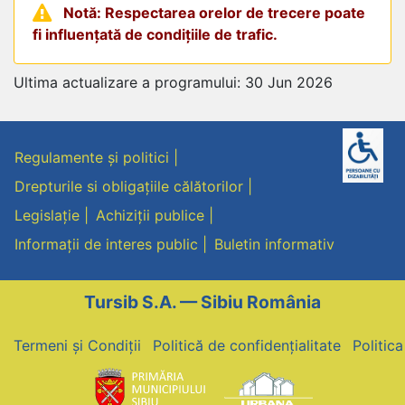
Notă: Respectarea orelor de trecere poate
fi influențată de condițiile de trafic.
Ultima actualizare a programului: 30 Jun 2026
Regulamente și politici
Drepturile si obligațiile călătorilor
Legislație
Achiziții publice
Informații de interes public
Buletin informativ
Tursib S.A. — Sibiu România
Termeni și Condiții
Politică de confidențialitate
Politic