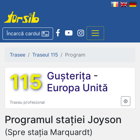
Încarcă cardul
Trasee
Traseul 115
Program
115
Gușterița
-
Europa Unită
Traseu profesional
Programul stației
Joyson
(Spre stația Marquardt)