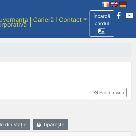
Încarcă
uvernanța
Carieră
Contact
cardul
orporativă
Hartă traseu
le
din stație
Tipărește