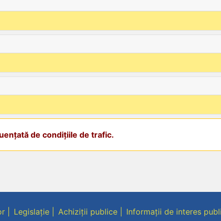
ențată de condițiile de trafic.
or
Legislație
Achiziții publice
Informații de interes publ