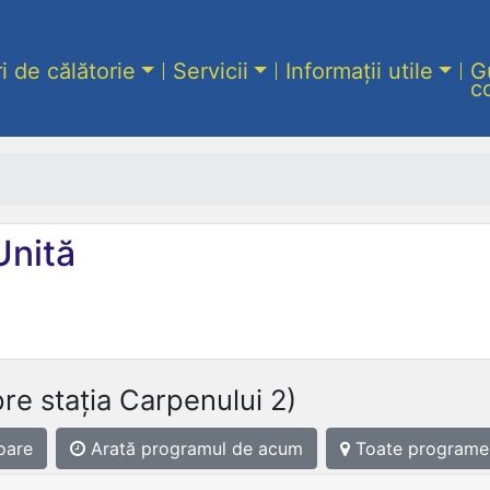
ri de călătorie
Servicii
Informații utile
G
c
Unită
re stația Carpenului 2)
oare
Arată programul
de acum
Toate programe