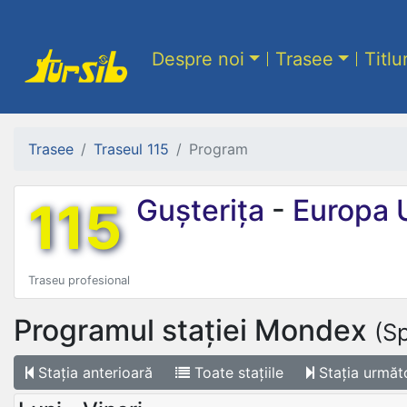
Despre noi
Trasee
Titlu
Trasee
Traseul 115
Program
115
Gușterița
-
Europa 
Traseu profesional
Programul stației
Mondex
(Sp
Stația
anterioară
Toate
stațiile
Stația
următ