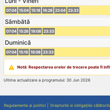
Luni - Vineri
07:04
15:04
15:18
16:28
23:04
23:33
Sâmbătă
07:04
15:26
19:08
23:33
Duminică
07:04
15:18
19:08
23:33
Notă: Respectarea orelor de trecere poate fi influ
Ultima actualizare a programului: 30 Jun 2026
Regulamente și politici
Drepturile si obligațiile călătoril