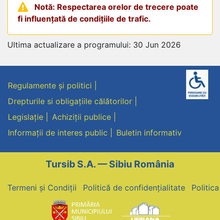
Notă: Respectarea orelor de trecere poate
fi influențată de condițiile de trafic.
Ultima actualizare a programului: 30 Jun 2026
Regulamente și politici
Drepturile si obligațiile călătorilor
Legislație
Achiziții publice
Informații de interes public
Buletin informativ
Tursib S.A. — Sibiu România
Termeni și Condiții
Politică de confidențialitate
Politic