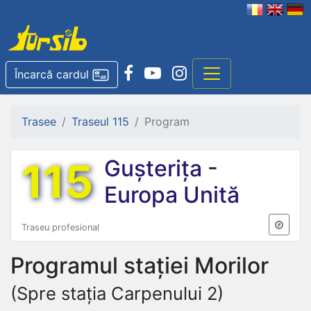
Încarcă cardul
Trasee
Traseul 115
Program
115
Gușterița
-
Europa Unită
Traseu profesional
Programul stației
Morilor
(Spre stația Carpenului 2)