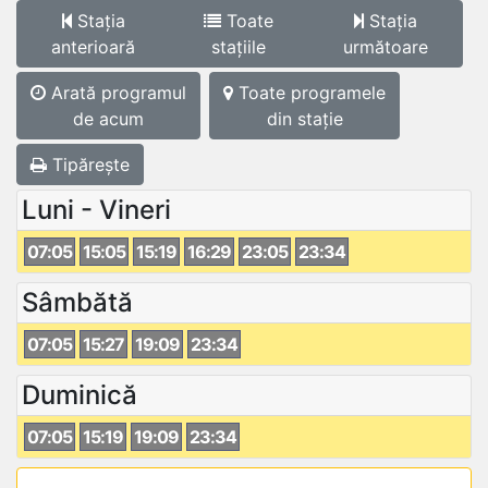
Stația
Toate
Stația
anterioară
stațiile
următoare
Arată programul
Toate programele
de acum
din stație
Tipărește
Luni - Vineri
07:05
15:05
15:19
16:29
23:05
23:34
Sâmbătă
07:05
15:27
19:09
23:34
Duminică
07:05
15:19
19:09
23:34