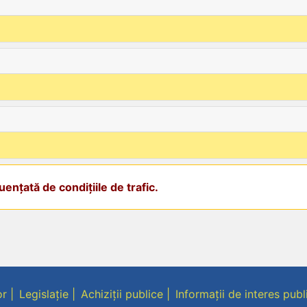
ențată de condițiile de trafic.
or
Legislație
Achiziții publice
Informații de interes publ