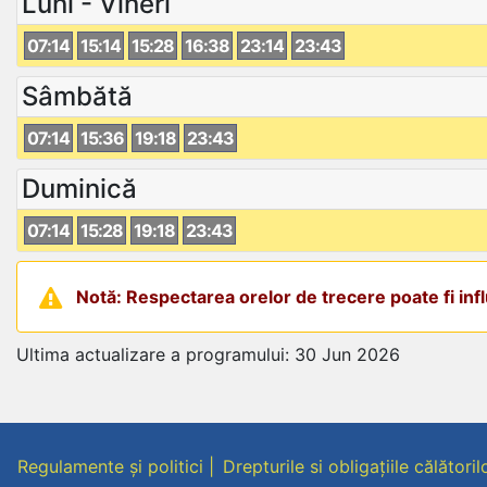
Luni - Vineri
07:14
15:14
15:28
16:38
23:14
23:43
Sâmbătă
07:14
15:36
19:18
23:43
Duminică
07:14
15:28
19:18
23:43
Notă: Respectarea orelor de trecere poate fi influ
Ultima actualizare a programului: 30 Jun 2026
Regulamente și politici
Drepturile si obligațiile călătoril