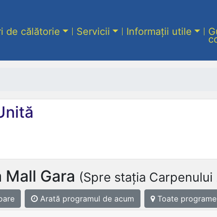
ri de călătorie
Servicii
Informații utile
G
c
Unită
 Mall Gara
(Spre stația Carpenului 
oare
Arată programul
de acum
Toate programe