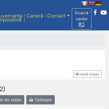
Încarcă
uvernanța
Carieră
Contact
cardul
orporativă
Hartă traseu
2)
le
din stație
Tipărește