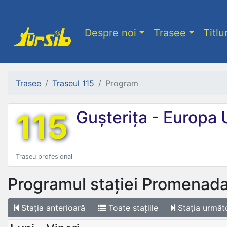
Despre noi
Trasee
Titlu
Trasee
Traseul 115
Program
115
Gușterița
-
Europa 
Traseu profesional
Programul stației
Promenada
Stația
anterioară
Toate
stațiile
Stația
următ