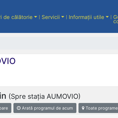
ri de călătorie
Servicii
Informații utile
G
c
VIO
in
(Spre stația AUMOVIO)
oare
Arată programul
de acum
Toate programe