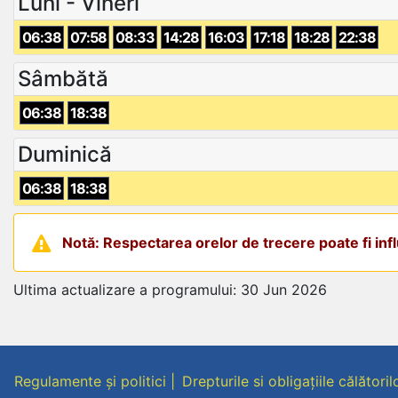
Luni - Vineri
06:38
07:58
08:33
14:28
16:03
17:18
18:28
22:38
Sâmbătă
06:38
18:38
Duminică
06:38
18:38
Notă: Respectarea orelor de trecere poate fi influ
Ultima actualizare a programului: 30 Jun 2026
Regulamente și politici
Drepturile si obligațiile călătoril