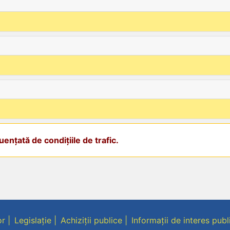
ențată de condițiile de trafic.
or
Legislație
Achiziții publice
Informații de interes publ