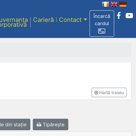
Încarcă
uvernanța
Carieră
Contact
cardul
orporativă
Hartă traseu
le
din stație
Tipărește