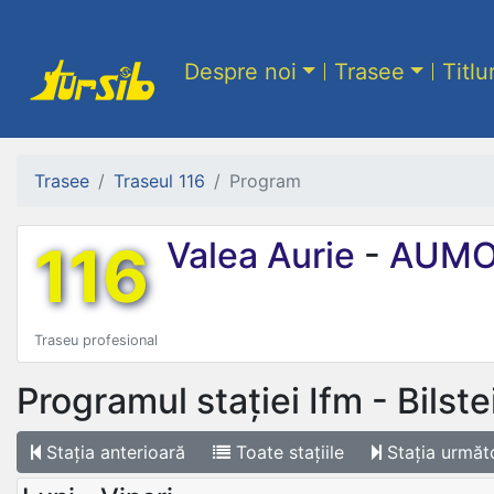
Despre noi
Trasee
Titlu
Trasee
Traseul 116
Program
116
Valea Aurie
-
AUMO
Traseu profesional
Programul stației
Ifm - Bilste
Stația
anterioară
Toate
stațiile
Stația
următ