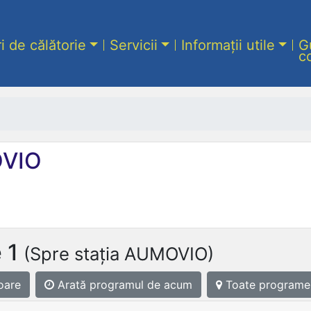
ri de călătorie
Servicii
Informații utile
G
c
VIO
 1
(Spre stația AUMOVIO)
oare
Arată programul
de acum
Toate programe