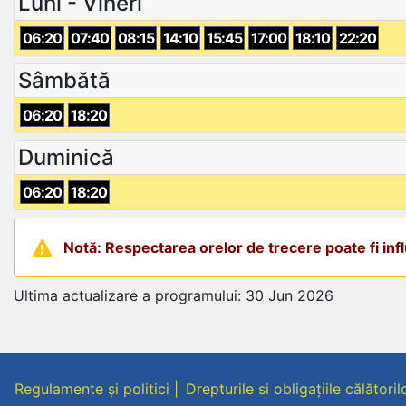
Luni - Vineri
06:20
07:40
08:15
14:10
15:45
17:00
18:10
22:20
Sâmbătă
06:20
18:20
Duminică
06:20
18:20
Notă: Respectarea orelor de trecere poate fi influ
Ultima actualizare a programului: 30 Jun 2026
Regulamente și politici
Drepturile si obligațiile călătoril