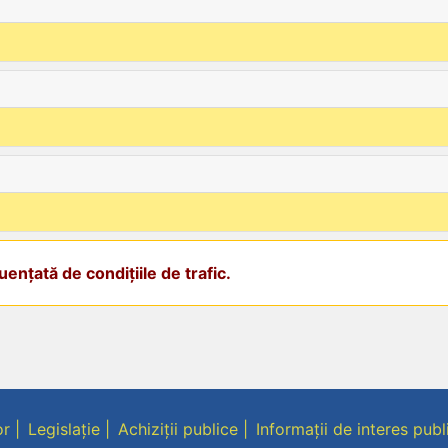
ențată de condițiile de trafic.
or
Legislație
Achiziții publice
Informații de interes publ