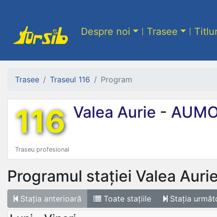
Despre noi
Trasee
Titlu
Trasee
Traseul 116
Program
116
Valea Aurie
-
AUMO
Traseu profesional
Programul stației
Valea Aurie
Stația
anterioară
Toate
stațiile
Stația
următ