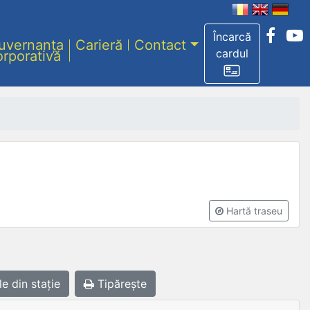
Încarcă
uvernanța
Carieră
Contact
cardul
orporativă
Hartă traseu
le
din stație
Tipărește